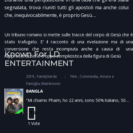
segnalata, trova riuniti tutti gli apostoli ma anche colui
che, inequivocabilmente, è proprio Gesù….
Un tribuno romano si mette sulle tracce del corpo di Gesù che è
stato trafugato. E’ il racconto di una rivelazione ma di una
conversione che resta incompiuta anche a causa di una
Known For LD
rappresentazione troppo semplicistica della figura di Gesù
ENTERTAINMENT
2019
FamilyVerde
Film
Commedia
Amore e
Famiglia
Matrimonio
BANGLA
“Mi chiamo Phaim, ho 22 anni, sono 50% italiano, 50%
bangla e 100% Torpignattara, il quartiere più
multietnico di Roma”. Così si autodefinisce il
7.0
protagonista all’inizio del film. La sua famiglia gode di
1
Vote
un discreto benessere con un negozio che gestisce in
proprio, lui lavora come guardia in un museo e