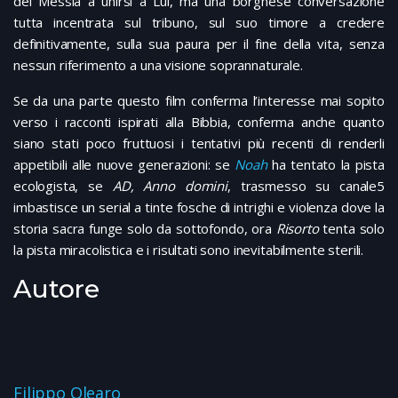
del Messia a unirsi a Lui, ma una borghese conversazione
tutta incentrata sul tribuno, sul suo timore a credere
definitivamente, sulla sua paura per il fine della vita, senza
nessun riferimento a una visione soprannaturale.
Se da una parte questo film conferma l’interesse mai sopito
verso i racconti ispirati alla Bibbia, conferma anche quanto
siano stati poco fruttuosi i tentativi più recenti di renderli
appetibili alle nuove generazioni: se
Noah
ha tentato la pista
ecologista, se
AD, Anno domini
, trasmesso su canale5
imbastisce un serial a tinte fosche di intrighi e violenza dove la
storia sacra funge solo da sottofondo, ora
Risorto
tenta solo
la pista miracolistica e i risultati sono inevitabilmente sterili.
Autore
Filippo Olearo