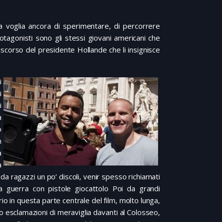
a voglia ancora di sperimentare, di percorrere
otagonisti sono gli stessi giovani americani che
 discorso del presidente Hollande che li insignisce
i
i
i
a
o
n
a
à
 da ragazzi un po’ discoli, venir spesso richiamati
a guerra con pistole giocattolo Poi da grandi
rio in questa parte centrale del film, molto lunga,
ano esclamazioni di meraviglia davanti al Colosseo,