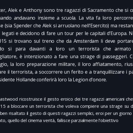
er, Alek e Anthony sono tre ragazzi di Sacramento che si 
ando andavano insieme a scuola. La vita fa loro percorre
se (sia Spender che Alek si arruolano nell’Esercito) ma rest
 legati e decidono di fare un tour per le capitali d’Europa. N
015 si trovano sul treno che da Amsterdam li deve portare
do si para davanti a loro un terrorista che armato 
gliatore, è intenzionato a fare una strage di passeggeri. C
gio, la loro preparazione militare, il loro affiatamento, riu
are il terrorista, a soccorrere un ferito e a tranquillizzare i 
esidente Hollande conferirà loro la Legion d’onore.
Eastwood ricostruisce il gesto eroico dei tre ragazzi americani che
015 a bloccare un terrorista che voleva compiere una strage su d
ben risaltato il gesto di questi ragazzi semplici, eroi per un giorno 
to, quello del cinema verità, fallisce parzialmente l’obiettivo