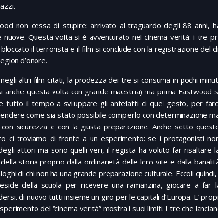
azzi.
ood non cessa di stupire: arrivato al traguardo degli 88 anni, h
 nuove. Questa volta si è avventurato nel cinema verità: i tre pr
bloccato il terrorista e il film si conclude con la registrazione del
Legion d’onore.
egli altri film citati, la prodezza dei tre si consuma in pochi minut
esi anche questa volta con grande maestria) ma prima Eastwood s
 tutto il tempo a sviluppare gli antefatti di quel gesto, per farc
endere come sia stato possibile compierlo con determinazione m
 con sicurezza e con la giusta preparazione. Anche sotto quest
to ci troviamo di fronte a un esperimento: se i protagonisti no
egli attori ma sono quelli veri, il regista ha voluto far risaltare l
 della storia proprio dalla ordinarietà delle loro vite e dalla banalit
aloghi di chi non ha una grande preparazione culturale. Eccoli quindi,
reside della scuola per ricevere una ramanzina, giocare a far l
ersi, di nuovo tutti insieme un giro per le capitali d’Europa. E’ prop
esperimento del “cinema verità” mostra i suoi limiti. I tre che lanci