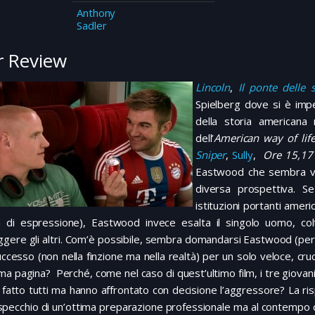
Anthony
Sadler
 Review
Lincoln
,
Il ponte delle 
Spielberg dove si è impe
della storia americana n
dell’
American way of lif
Sniper
,
Sully
,
Ore 15,17 
Eastwood che sembra vol
diversa prospettiva. Se
istituzioni portanti ameri
tà di espressione), Eastwood invece esalta il singolo uomo, col
ggere gli altri. Com’è possibile, sembra domandarsi Eastwood (pe
ccesso (non nella finzione ma nella realtà) per un solo veloce, cruci
ma pagina? Perché, come nel caso di quest’ultimo film, i tre giovani
fatto tutti ma hanno affrontato con decisione l’aggressore? La ris
pecchio di un’ottima preparazione professionale ma al contempo della