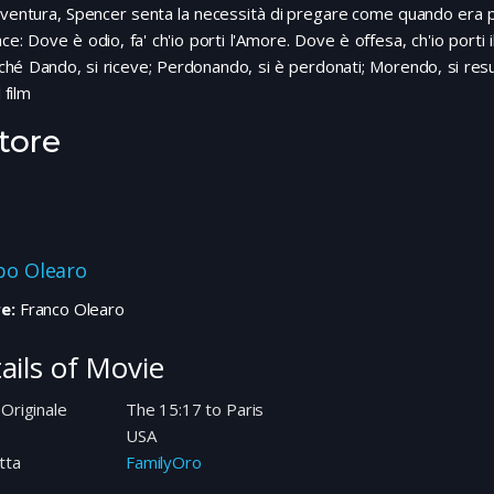
vventura, Spencer senta la necessità di pregare come quando era pi
ce: Dove è odio, fa' ch'io porti l'Amore. Dove è offesa, ch'io porti 
ché Dando, si riceve; Perdonando, si è perdonati; Morendo, si res
l film
tore
ppo Olearo
e:
Franco Olearo
ails of Movie
 Originale
The 15:17 to Paris
e
USA
tta
FamilyOro