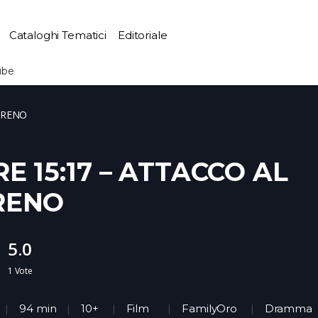
Cataloghi Tematici
Editoriale
ube
TRENO
E 15:17 – ATTACCO AL
RENO
5.0
1
Vote
94 min
10+
Film
FamilyOro
Dramma