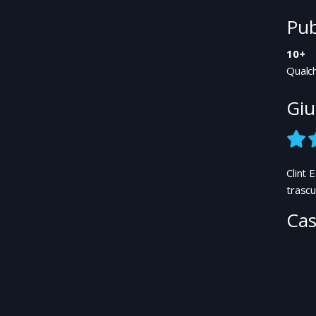
Pub
10+
Qualch
Giu
Clint 
trascu
Cas