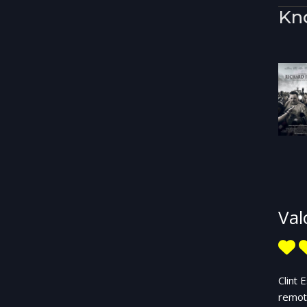
Kn
Val
Clint 
remota