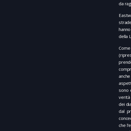
da rag
Eastw
strade
hanno 
della 
Come n
(ripr
prende
compr
anche
aspet
sono d
verità
dei di
dal p
conced
che l’