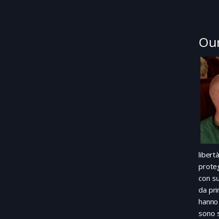
Our
liber
prote
con su
da pri
hanno 
sono s