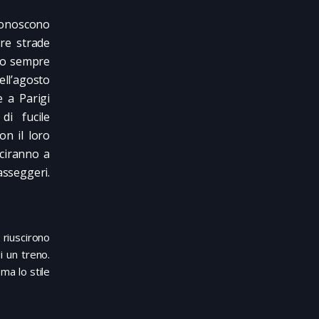
conoscono
re strade
ano sempre
ell’agosto
 a Parigi
di fucile
on il loro
sciranno a
passeggeri.
 riuscirono
i un treno.
ma lo stile