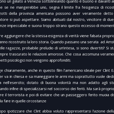
no un gelato a Venezia sottolineando quanto è buono e davanti ai 
me se ne mangerebbe uno, segna il limite fra l’esigenza di ricos
zotti della provincia americana possono aver veramente detto
tore si può aspettare. Siamo abituati dal nostro, vincitore di du
ze impeccabile e suona troppo strano questo eccesso di momenti d
e aggiungere che la stessa esigenza di verità viene falsata propri
hanno ricostruito la loro storia. Quando passano una serata ad Ams
lle ragazze, probabile preludio di un’intesa, si sono divertiti? Si 
pre trascurato le relazioni amorose. Che cosa accomuna veramente 
petti psicologici non vengono approfonditi.
 chiaramente, anche in questo film l’americano ideale per Clint 
r va in chiesa e sa maneggiare le armi ma soprattutto vuole dedicare 
a nell’esercito; dotato di buona volontà ma non adatto agli studi,
ando infine di specializzarsi nel soccorso dei feriti. Ma sarà propri
re il terrorista e poi di evitare che un passeggero ferito muoia
da fare in quelle circostanze
ppo ipotizzare che Clint abbia voluto rappresentarsi l’azione della