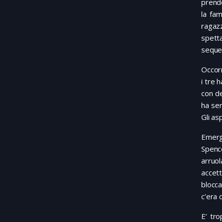
prendo
la fa
ragaz
spetta
sequen
Occorr
i tre 
con de
ha sem
Gli as
Emerge
Spence
arruol
accett
blocca
c’era 
E’ tro