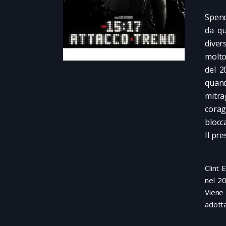
Spenc
da qu
diver
molto
del 2
quan
mitra
corag
blocc
Il pr
Clint 
nel 2
Viene 
adotta