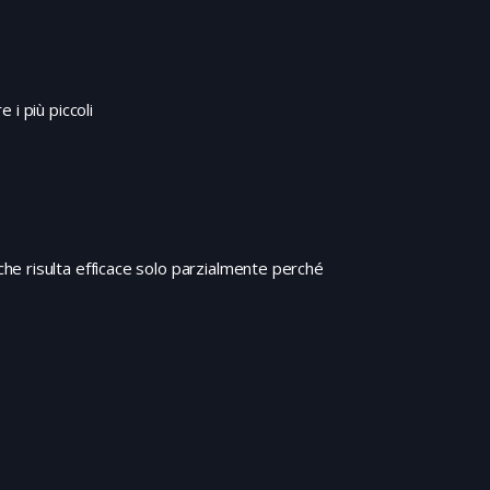
ma la sua generosità finirà per costargli la vita.
i più piccoli
e risulta efficace solo parzialmente perché