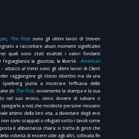
spie
,
The Post
: sono gli ultimi lavori di Steven
gnato a raccontare alcuni momenti significativi
ei quali sono stati esaltati i valori fondanti
e
: l’eguaglianza la giustizia, la libertà.
American
– attacco al treno
sono gli ultimi lavori di Client
er raggiungere gli stessi obiettivi ma da una
 Spielberg punta a mostrare l’efficacia delle
cane (in
The Post
, ovviamente la stampa e la sua
to nel suo eroico, civico dovere di salvare o
r spiegarlo a noi) che modeste persone riescano
ale attimo della loro vita, a diventare degli eroi
 non sono scappati o rifugiati sotto i tavoli come
posta è abbastanza chiara: si tratta di gesti che
 volontà di essere utile agli altri, coltivata fin