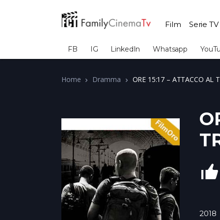
Film
Serie TV
FB
IG
LinkedIn
Whatsapp
YouT
Home
Dramma
ORE 15:17 – ATTACCO AL 
OR
T
2018