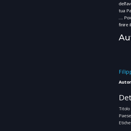
dell’a
tua Pa
…. Poi
finire i
Au
Fili
Autor
Det
Titolo
Paes
Etiche