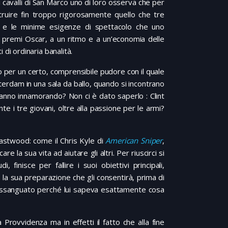
cavalli di San Marco uno di loro osserva che per
truire fin troppo rigorosamente quello che tre
 e le minime esigenze di spettacolo che uno
e premi Oscar, a un ritmo e a un’economia delle
i ordinaria banalità.
o per un certo, comprensibile pudore con il quale
terdam in una sala da ballo, quando si incontrano
stanno innamorando? Non ci è dato saperlo : Clint
i tre giovani, oltre alla passione per le armi?
Eastwood: come il Chris Kyle di
American Sniper
,
la sua vita ad aiutare gli altri. Per riuscirci si
 finisce per fallire i suoi obiettivi principali,
o la sua preparazione che gli consentirà, prima di
 dissanguato perché lui sapeva esattamente cosa
 Provvidenza ma in effetti il fatto che alla fine