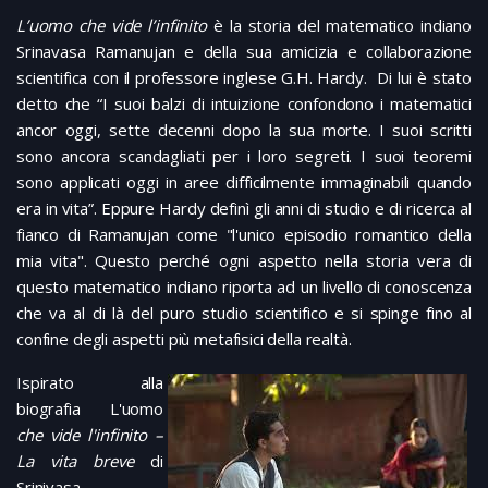
L’uomo che vide l’infinito
è la storia del matematico indiano
Srinavasa Ramanujan e della sua amicizia e collaborazione
scientifica con il professore inglese G.H. Hardy. Di lui è stato
detto che “I suoi balzi di intuizione confondono i matematici
ancor oggi, sette decenni dopo la sua morte. I suoi scritti
sono ancora scandagliati per i loro segreti. I suoi teoremi
sono applicati oggi in aree difficilmente immaginabili quando
era in vita”. Eppure Hardy definì gli anni di studio e di ricerca al
fianco di Ramanujan come "l'unico episodio romantico della
mia vita". Questo perché ogni aspetto nella storia vera di
questo matematico indiano riporta ad un livello di conoscenza
che va al di là del puro studio scientifico e si spinge fino al
confine degli aspetti più metafisici della realtà.
Ispirato alla
biografia L'uomo
che vide l'infinito –
La vita breve
di
Srinivasa