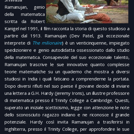
Ramanujan, genio
della matematica
scritta da Robert
Kanigel nel 1991, il film racconta la storia di questo studioso a
partire dal 1913. Ramanujan (Dev Patel, già eccezionale
interprete di
The milionaire
) è un venticinquenne, impiegato
spedizioniere e genio autodidatta ossessionato dallo studio
della matematica. Consapevole del suo eccezionale talento,
Ramanujan trascrive le sue innovative quanto complesse
teorie matematiche su un quaderno che mostra a diversi
studiosi in India i quali faticano a comprenderne la portata.
Dopo diversi rifiuti nel suo paese il giovane decide di inviare
una lettera a G.H. Hardy (Jeremy Irons), un illustre professore
di matematica presso il Trinity College a Cambridge. Questi,
superato un iniziale scetticismo, legge con attenzione le note
dello sconosciuto ragazzo indiano e ne riconosce il grande
potenziale. Hardy così invita Ramanujan a trasferirsi in
Inghilterra, presso il Trinity College, per approfondire le sue