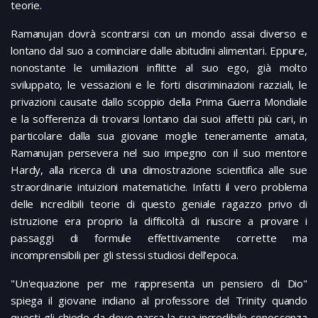
teorie.
Ramanujan dovrà scontrarsi con un mondo assai diverso e
lontano dal suo a cominciare dalle abitudini alimentari. Eppure,
nonostante le umiliazioni inflitte al suo ego, già molto
sviluppato, le vessazioni e le forti discriminazioni razziali, le
privazioni causate dallo scoppio della Prima Guerra Mondiale
e la sofferenza di trovarsi lontano dai suoi affetti più cari, in
particolare dalla sua giovane moglie teneramente amata,
Ramanujan persevera nel suo impegno con il suo mentore
Hardy, alla ricerca di una dimostrazione scientifica alle sue
straordinarie intuizioni matematiche. Infatti il vero problema
delle incredibili teorie di questo geniale ragazzo privo di
istruzione era proprio la difficoltà di riuscire a provare i
passaggi di formule effettivamente corrette ma
incomprensibili per gli stessi studiosi dell’epoca.
"Un'equazione per me rappresenta un pensiero di Dio"
spiega il giovane indiano al professore del Trinity quando
questi gli chiede da dove nasca la sua incredibile conoscenza