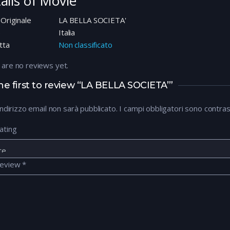
ails of Movie
 Originale
LA BELLA SOCIETA'
e
Italia
tta
Non classificato
 are no reviews yet.
he first to review “LA BELLA SOCIETA’”
 indirizzo email non sarà pubblicato.
I campi obbligatori sono contra
ating
review
*