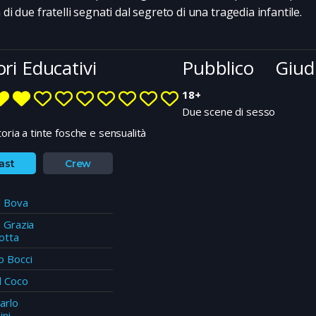
 di due fratelli segnati dal segreto di una tragedia infantile.
ori Educativi
Pubblico
Giudi
18+
Due scene di sesso
oria a tinte fosche e sensualità
ast
Crew
l Bova
 Grazia
otta
o Bocci
d Coco
arlo
ini