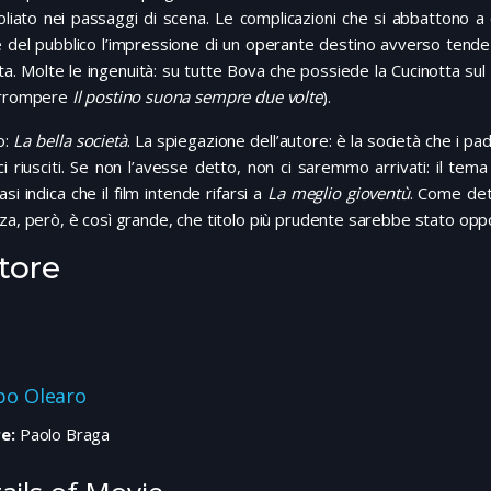
liato nei passaggi di scena. Le complicazioni che si abbattono a 
del pubblico l’impressione di un operante destino avverso tende qu
ta. Molte le ingenuità: su tutte Bova che possiede la Cucinotta sul 
irrompere
Il postino suona sempre due volte
).
lo:
La bella società
. La spiegazione dell’autore: è la società che i pa
i riusciti. Se non l’avesse detto, non ci saremmo arrivati: il tema 
asi indica che il film intende rifarsi a
La meglio gioventù
. Come dett
za, però, è così grande, che titolo più prudente sarebbe stato op
tore
ppo Olearo
e:
Paolo Braga