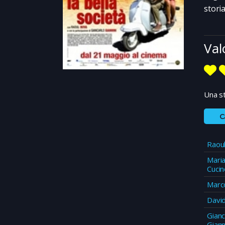
storia
Val
Una st
C
Raou
Maria
Cucin
Marc
Davi
Gianc
Giann