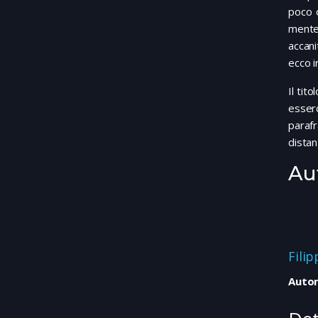
poco o
mente 
accani
ecco 
Il tito
esserc
parafr
distan
Au
Fili
Autor