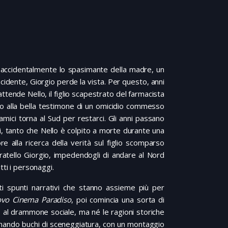
o accidentalmente lo spasimante della madre, un
ncidente, Giorgio perde la vista. Per questo, anni
attende Nello, il figlio scapestrato del farmacista
ugio alla bella testimone di un omicidio commesso
amici torna al Sud per restarci. Gli anni passano
tri, tanto che Nello è colpito a morte durante una
 alla ricerca della verità sul figlio scomparso
ratello Giorgio, impedendogli di andare al Nord
utti i personaggi.
i spunti narrativi che stanno assieme più per
vo Cinema Paradiso
, poi comincia una sorta di
to al drammone sociale, ma né le ragioni storiche
eminando buchi di sceneggiatura, con un montaggio