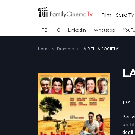
Film
Serie TV
FB
IG
LinkedIn
Whatsapp
YouT
Home
Dramma
LA BELLA SOCIETA’
L
110'
Per v
un fi
degli