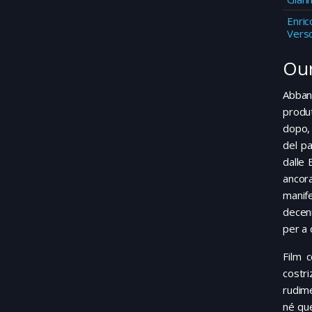
Enric
Vers
Our
Abban
produt
dopo, 
del pa
dalle 
ancora
manife
decenn
per a 
Film 
costr
rudim
né que