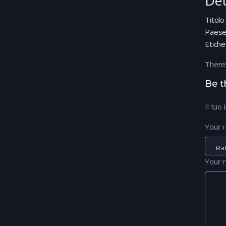
Det
Titolo
Paes
Etiche
There
Be t
Il tuo
Your r
Your 