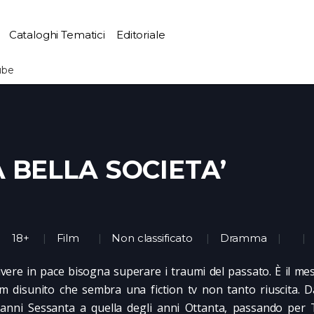
Cataloghi Tematici
Editoriale
ube
A BELLA SOCIETA’
18+
Film
Non classificato
Dramma
ivere in pace bisogna superare i traumi del passato. È il me
lm disunito che sembra una fiction tv non tanto riuscita. Dal
 anni Sessanta a quella degli anni Ottanta, passando per 