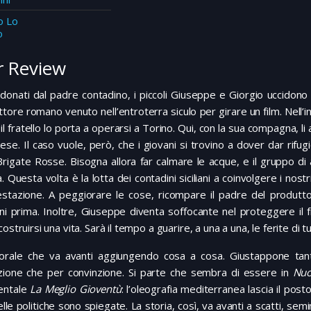
o Lo
o
 Review
donati dal padre contadino, i piccoli Giuseppe e Giorgio uccidon
tore romano venuto nell’entroterra siculo per girare un film. Nell’i
il fratello lo porta a operarsi a Torino. Qui, con la sua compagna, li 
ese. Il caso vuole, però, che i giovani si trovino a dover dar rif
Brigate Rosse. Bisogna allora far calmare le acque, e il gruppo di 
. Questa volta è la lotta dei contadini siciliani a coinvolgere i nos
stazione. A peggiorare le cose, ricompare il padre del produttore
i prima. Inoltre, Giuseppe diventa soffocante nel proteggere il f
costruirsi una vita. Sarà il tempo a guarire, a una a una, le ferite di t
corale che va avanti aggiungendo cosa a cosa. Giustappone tant
izione che per convinzione. Si parte che sembra di essere in
Nuo
entale
La Meglio Gioventù
: l’oleografia mediterranea lascia il pos
lle politiche sono spiegate. La storia, così, va avanti a scatti, s