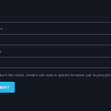
e
*
*
lva il mio nome, email e sito web in questo browser per la prossi