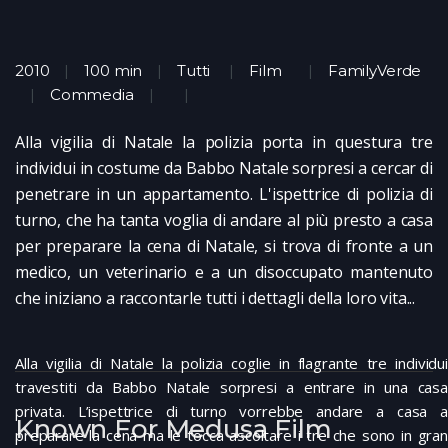
2010
100 min
Tutti
Film
FamilyVerde
Commedia
Alla vigilia di Natale la polizia porta in questura tre
individui in costume da Babbo Natale sorpresi a cercar di
penetrare in un appartamento. L'ispettrice di polizia di
turno, che ha tanta voglia di andare al più presto a casa
per preparare la cena di Natale, si trova di fronte a un
medico, un veterinario e a un disoccupato mantenuto
che iniziano a raccontarle tutti i dettagli della loro vita...
Alla vigilia di Natale la polizia coglie in flagrante tre individui
travestiti da Babbo Natale sorpresi a entrare in una casa
privata. L’ispettrice di turno vorrebbe andare a casa a
Known For Medusa Film
preparare la cena ma le tocca ascoltare i tre che sono in gran