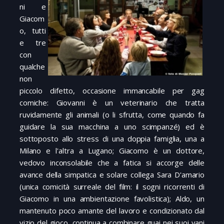
ni e
Giacom
o, tutti
e tre
con
qualche
non
piccolo difetto, occasione immancabile per gag
comiche: Giovanni è un veterinario che tratta
ruvidamente gli animali (o li sfrutta, come quando fa
guidare la sua macchina a uno scimpanzé) ed è
sottoposto allo stress di una doppia famiglia, una a
Milano e l'altra a Lugano; Giacomo è un dottore,
vedovo inconsolabile che a fatica si accorge delle
avance della simpatica e solare collega Sara D'amario
(unica comicità surreale del film: il sogni ricorrenti di
Giacomo in una ambientazione favolistica); Aldo, un
mantenuto poco amante del lavoro e condizionato dal
vizio del gioco, continua a combinare guai nei suoi vani