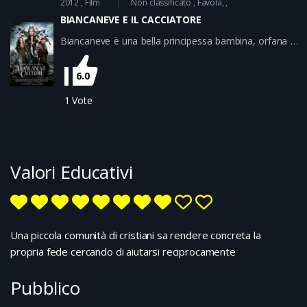
2012
Film
Non classificato
Favola
illusioni, Oscar dovrà dare prova di essere più di un
BIANCANEVE E IL CACCIATORE
semplice illusionista da fiera…
Biancaneve è una bella principessa bambina, orfana di
madre, che vive serena nel suo castello finché suo
padre, attratto dalla bellezza di una sua rivale
6.0
sconfitta, la sposa ma viene da questa ucciso nella
prima notte dii nozze. Ora Biancaneve è cresciuta ma
1
Vote
è sempre segregata nella prigione dove la perfida
regina l’ha rinchiusa e spera tanto di venir liberata…
Valori Educativi
Una piccola comunità di cristiani sa rendere concreta la
propria fede cercando di aiutarsi reciprocamente
Pubblico