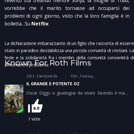
l’evento sta creando mentre Sonja, la moglie di Todd,
vorrebbe che il marito tornasse ad occuparsi dei
problemi di ogni giorno, visto che la loro famiglia è in
bolletta…Su
Netflix
La dichiarazione imbarazzante di un figlio che racconta di essere
stato in paradiso destabilizza una piccola comunità di cristiani. La
fede e la solidarietà fra i membri della comunità consentirà di
Known For Roth Films
affrontare il problema
2013
FamilyVerde
Film
Fantasy
IL GRANDE E POTENTE OZ
Oscar Diggs si guadagna da vivere facendo il mago
nelle fiere di paese con il nome di Oz, ma sogna un
futuro di grandezza, almeno fino a quando un tornado
6.0
lo scaglia in un magico paese che porta il suo stesso
nome, Oz, un regno meraviglioso dove viene
1
Vote
scambiato per il grande mago destinato a salvare tutti
dalla strega malvagia. Tra creature fatate, avventure e