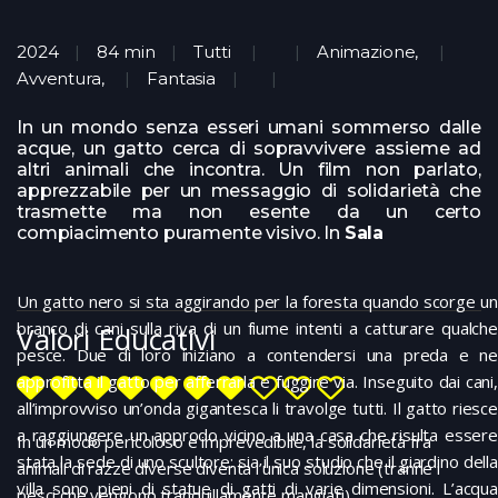
2024
84 min
Tutti
Animazione
,
Avventura
,
Fantasia
In un mondo senza esseri umani sommerso dalle
acque, un gatto cerca di sopravvivere assieme ad
altri animali che incontra. Un film non parlato,
apprezzabile per un messaggio di solidarietà che
trasmette ma non esente da un certo
compiacimento puramente visivo. In
Sala
Un gatto nero si sta aggirando per la foresta quando scorge un
branco di cani sulla riva di un fiume intenti a catturare qualche
Valori Educativi
pesce. Due di loro iniziano a contendersi una preda e ne
approfitta il gatto per afferrarla e fuggire via. Inseguito dai cani,
all’improvviso un’onda gigantesca li travolge tutti. Il gatto riesce
a raggiungere un approdo vicino a una casa che risulta essere
In un modo pericoloso e imprevedibile, la solidarietà fra
stata la sede di uno scultore: sia il suo studio che il giardino della
animali di razze diverse diventa l’unica soluzione (tranne i
villa sono pieni di statue di gatti di varie dimensioni. L’acqua
pesci che vengono tranquillamente mangiati)