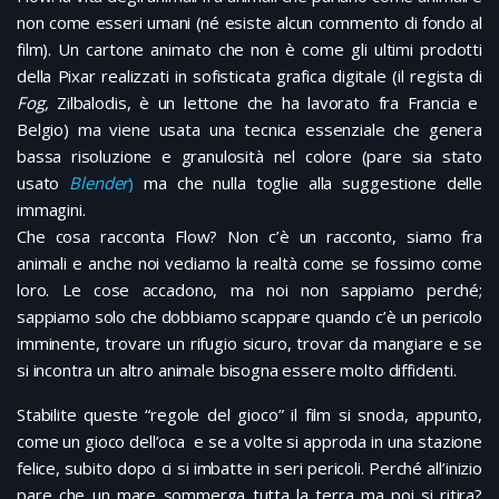
non come esseri umani (né esiste alcun commento di fondo al
film). Un cartone animato che non è come gli ultimi prodotti
della Pixar realizzati in sofisticata grafica digitale (il regista di
Fog,
Zilbalodis, è un lettone che ha lavorato fra Francia e
Belgio) ma viene usata una tecnica essenziale che genera
bassa risoluzione e granulosità nel colore (pare sia stato
usato
Blender
)
ma che nulla toglie alla suggestione delle
immagini.
Che cosa racconta Flow? Non c’è un racconto, siamo fra
animali e anche noi vediamo la realtà come se fossimo come
loro. Le cose accadono, ma noi non sappiamo perché;
sappiamo solo che dobbiamo scappare quando c’è un pericolo
imminente, trovare un rifugio sicuro, trovar da mangiare e se
si incontra un altro animale bisogna essere molto diffidenti.
Stabilite queste “regole del gioco” il film si snoda, appunto,
come un gioco dell’oca e se a volte si approda in una stazione
felice, subito dopo ci si imbatte in seri pericoli. Perché all’inizio
pare che un mare sommerga tutta la terra ma poi si ritira?