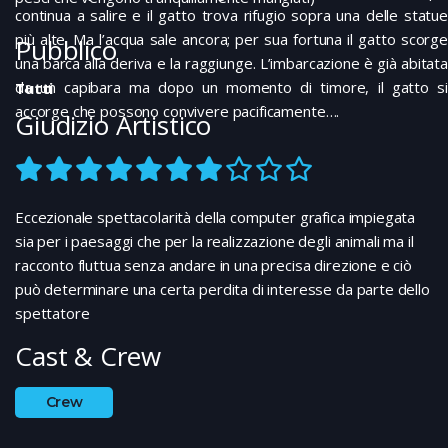
continua a salire e il gatto trova rifugio sopra una delle statue
più alte. Ma l’acqua sale ancora; per sua fortuna il gatto scorge
Pubblico
una barca alla deriva e la raggiunge. L’imbarcazione è già abitata
da un capibara ma dopo un momento di timore, il gatto si
Tutti
accorge che possono convivere pacificamente….
Giudizio Artistico
Eccezionale spettacolarità della computer grafica impiegata
sia per i paesaggi che per la realizzazione degli animali ma il
racconto fluttua senza andare in una precisa direzione e ciò
può determinare una certa perdita di interesse da parte dello
spettatore
Cast & Crew
Crew