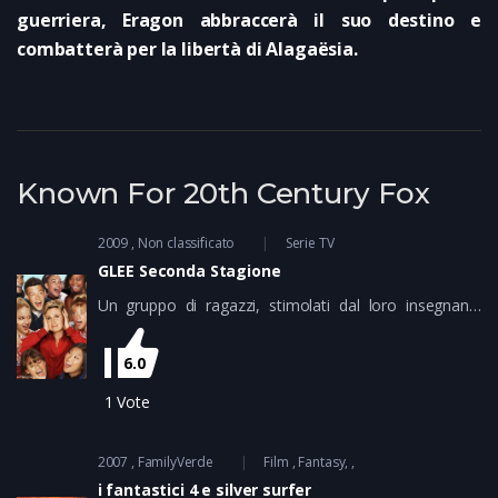
guerriera, Eragon abbraccerà il suo destino e
combatterà per la libertà di Alagaësia.
Known For 20th Century Fox
2009
Non classificato
Serie TV
GLEE Seconda Stagione
Un gruppo di ragazzi, stimolati dal loro insegnante
William Schuester hanno dato vita a Le nuove
direzioni, un complesso di canto e ballo che si riunisce
6.0
settimanalmente al Glee Club per prepararsi alle gare
regionali ma anche per esercitare una forma di terapia
1
Vote
collettiva: il canto e il ballo sono mezzi per esternare le
ansie e le gioie che di puntata in puntata coinvolgono
2007
FamilyVerde
Film
Fantasy
il singolo ragazzo o tutto il gruppo. L’insegnante Will
i fantastici 4 e silver surfer
che ha divorziato dalla moglie ha una passione