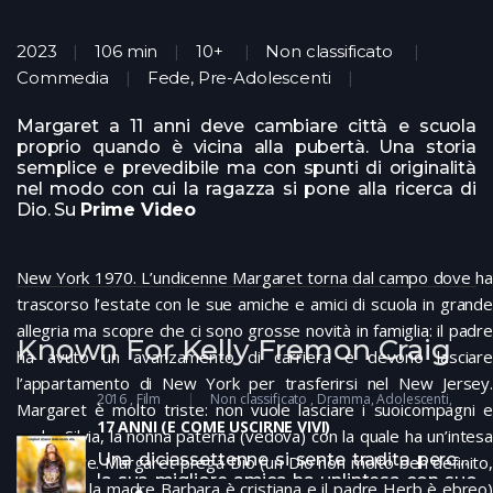
2023
106 min
10+
Non classificato
Commedia
Fede, Pre-Adolescenti
Margaret a 11 anni deve cambiare città e scuola
proprio quando è vicina alla pubertà. Una storia
semplice e prevedibile ma con spunti di originalità
nel modo con cui la ragazza si pone alla ricerca di
Dio. Su
Prime Video
New York 1970. L’undicenne Margaret torna dal campo dove ha
trascorso l’estate con le sue amiche e amici di scuola in grande
allegria ma scopre che ci sono grosse novità in famiglia: il padre
Known For Kelly Fremon Craig
ha avuto un avanzamento di carriera e devono lasciare
l’appartamento di New York per trasferirsi nel New Jersey.
2016
Film
Non classificato
Dramma
Adolescenti
Margaret è molto triste: non vuole lasciare i suoicompagni e
17 ANNI (E COME USCIRNE VIVI)
anche Silvia, la nonna paterna (vedova) con la quale ha un’intesa
Una diciassettenne si sente tradita perché
particolare. Margaret prega Dio (un Dio non molto ben definito,
la sua migliore amica ha un'intesa con suo
visto che la madre Barbara è cristiana e il padre Herb è ebreo)