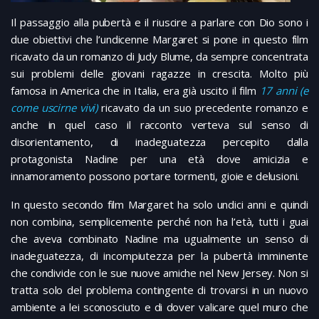
Il passaggio alla pubertà e il riuscire a parlare con Dio sono i
due obiettivi che l’undicenne Margaret si pone in questo film
ricavato da un romanzo di Judy Blume, da sempre concentrata
sui problemi delle giovani ragazze in crescita. Molto più
famosa in America che in Italia, era già uscito il film
17 anni (e
come uscirne vivi)
ricavato da un suo precedente romanzo e
anche in quel caso il racconto verteva sul senso di
disorientamento, di inadeguatezza percepito dalla
protagonista Nadine per una età dove amicizia e
innamoramento possono portare tormenti, gioie e delusioni.
In questo secondo film Margaret ha solo undici anni e quindi
non combina, semplicemente perché non ha l’età, tutti i guai
che aveva combinato Nadine ma ugualmente un senso di
inadeguatezza, di incompiutezza per la pubertà imminente
che condivide con le sue nuove amiche nel New Jersey. Non si
tratta solo del problema contingente di trovarsi in un nuovo
ambiente a lei sconosciuto e di dover valicare quel muro che