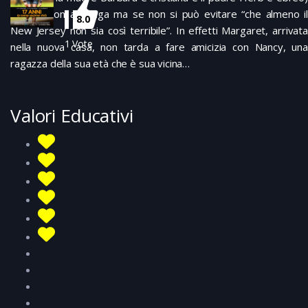
fratello; un’immersione particolarmente
che ciò non avvenga ma se non si può evitare “che almeno il
accurata nel mondo dell’adolescenza ma
8.0
New Jersey non sia così terribile”. In effetti Margaret, arrivata
con esibizione di comportamenti
1
Vote
diseducativi . Su
Prime Video
nella nuova casa, non tarda a fare amicizia con Nancy, una
ragazza della sua età che è sua vicina…
Valori Educativi