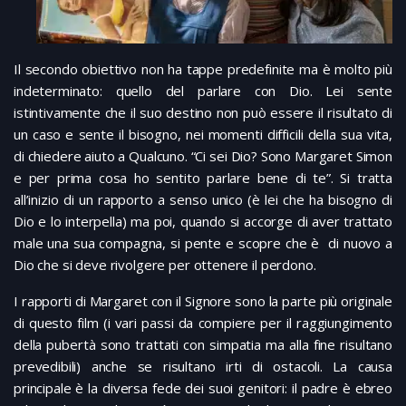
Il secondo obiettivo non ha tappe predefinite ma è molto più
indeterminato: quello del parlare con Dio. Lei sente
istintivamente che il suo destino non può essere il risultato di
un caso e sente il bisogno, nei momenti difficili della sua vita,
di chiedere aiuto a Qualcuno. “Ci sei Dio? Sono Margaret Simon
e per prima cosa ho sentito parlare bene di te”. Si tratta
all’inizio di un rapporto a senso unico (è lei che ha bisogno di
Dio e lo interpella) ma poi, quando si accorge di aver trattato
male una sua compagna, si pente e scopre che è di nuovo a
Dio che si deve rivolgere per ottenere il perdono.
I rapporti di Margaret con il Signore sono la parte più originale
di questo film (i vari passi da compiere per il raggiungimento
della pubertà sono trattati con simpatia ma alla fine risultano
prevedibili) anche se risultano irti di ostacoli. La causa
principale è la diversa fede dei suoi genitori: il padre è ebreo