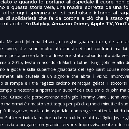
ciato e quando lo portano all’ospedale il cuore non b
no a questa storia vera, una madre, sorretta da una fo
a oltre ogni speranza e si costruisce intorno al ra
a di solidarietà che fa da corona a ciò che è stato qu
 miracolo.. Su
Raiplay, Amazon Prime, Apple TV, YouT
is, Missouri. John ha 14 anni; di origine guatemalteca, è stato 
 e Joyce, che sono molto affettuosi nei suoi confronti ma lui
nte: porta ancora la ferita di essere stato abbandonato dalla ver
naio 2015, festa in ricordo di Martin Luther King, John e altri d
o a giocare sulla superficie ghiacciata del lago Saint Louise non
imenti alla cautela di un signore che abita lì vicino. Improvvi
io si rompe e i tre ragazzi cadono nell’acqua gelata. I soccorsi 
empo e riescono a riportare in superficie i due amici di John ma 
accia. Grazie alla perseveranza del vigile Tommy Shine , John vie
go ma ormai è rimasto sott’acqua per più di quindici minuti e il su
più. Il ragazzo, portato in ospedale, non reagisce ai tentativi di ri
tor Sutterer invita la madre a dare un ultimo saluto al figlio. Joyce g
e inizia a pregare con grande fervore. Improvvisamente ode un 