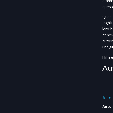
e amic
questo
Quest
Inghil
loro b
genero
autori
una gi
l film
Au
Arma
Autor