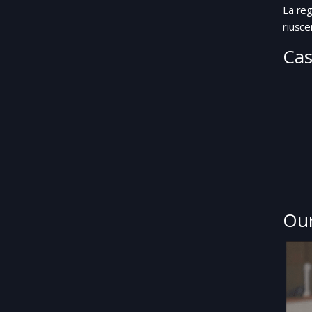
La reg
riusce
Cas
Our