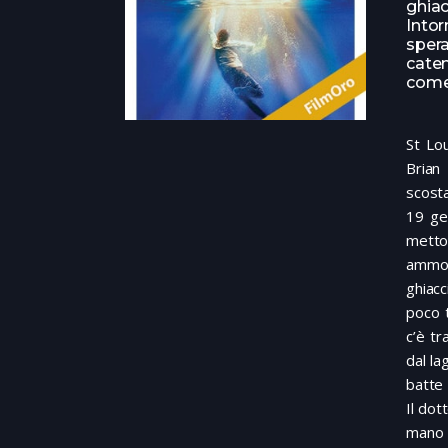
ghiac
Intor
sper
caten
come
St Lou
Brian
scosta
19 gen
metton
ammon
ghiacc
poco t
c’è tr
dal la
batte 
Il dot
mano 