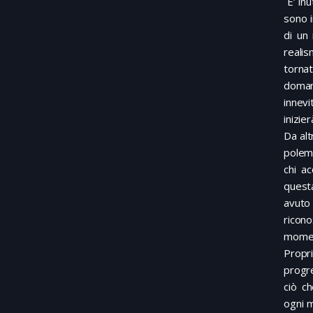
E’ inu
sono i
di un
realis
tornat
doman
innevi
inizie
Da alt
polem
chi ac
quest
avut
ricon
momen
Propr
progre
ciò c
ogni m