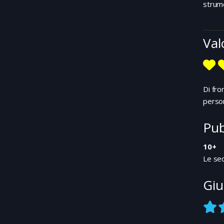
strume
Val
Di fro
person
Pub
10+
Le seq
Giu