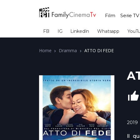
Film
Serie TV
FB
IG
LinkedIn
Whatsapp
YouT
Home
Dramma
ATTO DI FEDE
A
2019
Il q