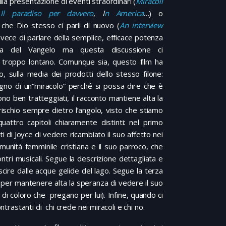
la presentazione di eventi straordinari (
Miracoli
,
Il paradiso per davvero
,
I
n America
…) o
 che Dio stesso ci parli di nuovo (
An interview
invece di parlare della semplice, efficace potenza
ola del Vangelo ma questa discussione ci
troppo lontano. Comunque sia, questo film ha
o, sulla media dei prodotti dello stesso filone:
gno di un“miracolo” perché si possa dire che è
no ben tratteggiati, il racconto mantiene alta la
rischio sempre dietro l’angolo, visto che stiamo
uattro capitoli chiaramente distinti: nel primo
ti di Joyce di vedere ricambiato il suo affetto nei
comunità femminile cristiana e il suo parroco, che
ntri musicali. Segue la descrizione dettagliata e
uscire dalle acque gelide del lago. Segue la terza
e per mantenere alta la speranza di vedere il suo
à di coloro che pregano per lui). Infine, quando ci
ntrastanti di chi crede nei miracoli e chi no.