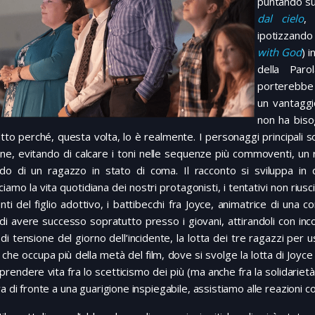
puntando sul
dal cielo
ipotizzando
with God
) 
della Par
porterebbe 
un vantaggi
non ha biso
tto perché, questa volta, lo è realmente. I personaggi principali so
ne, evitando di calcare i toni nelle sequenze più commoventi, un 
ndo di un ragazzo in stato di coma. Il racconto si sviluppa in q
iamo la vita quotidiana dei nostri protagonisti, i tentativi non riusci
nti del figlio adottivo, i battibecchi fra Joyce, animatrice di una 
di avere successo sopratutto presso i giovani, attirandoli con inco
 di tensione del giorno dell’incidente, la lotta dei tre ragazzi per 
 che occupa più della metà del film, dove si svolge la lotta di Joyc
iprendere vita fra lo scetticismo dei più (ma anche fra la solidariet
va di fronte a una guarigione inspiegabile, assistiamo alle reazioni co