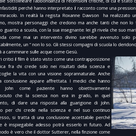
tile sottolineare l’abbondanza di recensioni critiche, di cui è stato
nfastiditi perché hanno interpretato il racconto come una pressione
 miracolo. In realtà la regista Roxanne Dawson ha realizzato un 
mo, mostra personaggi che credono ma anche tanti che non lo fann
o guarito a scuola, con la sua insegnante: lei gli rivela che suo mar
da come mai un intervento divino sarebbe avvenuto solo pe
tabilmente, un “ non lo so. Gli stessi compagni di scuola lo derido
rà a camminare sulle acque come Gesù.
ri critici il film è stato visto come una contrapposizione
ica fra chi crede solo nei risultati della scienza e
coglie la vita con una visione soprannaturale. Anche
a conclusione appare affrettata. I medici che hanno
o John come paziente hanno obiettivamente
osciuto che la scienza non era in grado, in quel
to, di dare una risposta alla guarigione di John.
io per chi crede nella scienza e nel suo continuo
sso, si tratta di una conclusione accettabile perché
he è inspiegabile adesso potrà esserlo in futuro. Ad
odo è vero che il dottor Sutterer, nella finzione come