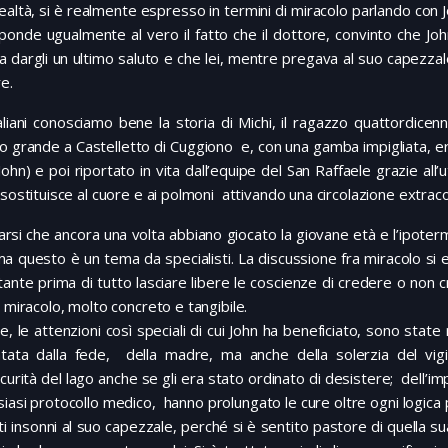
realtà, si è realmente espresso in termini di miracolo parlando con 
ponde ugualmente al vero il fatto che il dottore, convinto che Jo
a dargli un ultimo saluto e che lei, mentre pregava al suo capezzale
e.
aliani conosciamo bene la storia di Michi, il ragazzo quattordicen
io grande a Castelletto di Cuggiono e, con una gamba impigliata, e
John) e poi riportato in vita dall’equipe del San Raffaele grazie all
 sostituisce al cuore e ai polmoni attivando una circolazione extra
rsi che ancora una volta abbiano giocato la giovane età e l’ipotermi
 ma questo è un tema da specialisti. La discussione fra miracolo si e
ante prima di tutto lasciare libere le coscienze di credere o non cr
i miracolo, molto concreto e tangibile.
e, le attenzioni così speciali di cui John ha beneficiato, sono state
ntata dalla fede, della madre, ma anche della solerzia del vi
scurità del lago anche se gli era stato ordinato di desistere; dell’i
siasi protocollo medico, hanno prolungato le cure oltre ogni logic
tti insonni al suo capezzale, perché si è sentito pastore di quella sua