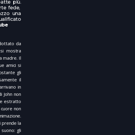
atte più.
rte fede,
gazzo una
alificato
ube
adottato da
 si mostra
a madre. Il
ue amici si
ostante gli
samente il
arrivano in
di John non
ne estratto
o cuore non
animazione.
li prende la
suono: gli