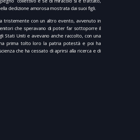
mpegno collettivo e se di miracolo si è trattato,
ella dedizione amorosa mostrata dai suoi figli.
a tristemente con un altro evento, avvenuto in
 genitori che speravano di poter far sottoporre il
i Stati Uniti e avevano anche raccolto, con una
e ha prima tolto loro la patria potestà e poi ha
cienza che ha cessato di aprirsi alla ricerca e di