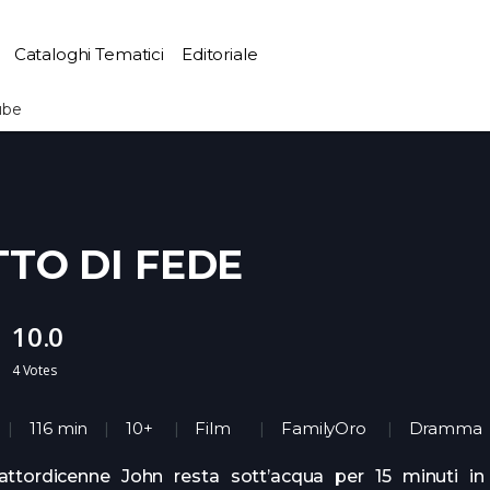
Cataloghi Tematici
Editoriale
ube
TTO DI FEDE
10.0
4
Votes
116 min
10+
Film
FamilyOro
Dramma
uattordicenne John resta sott’acqua per 15 minuti i