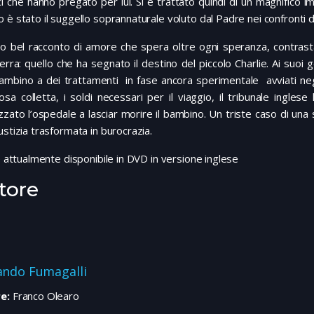
i che hanno pregato per lui. Si è trattato quindi di un magnifico i
 è stato il suggello soprannaturale voluto dal Padre nei confronti d
o bel racconto di amore che spera oltre ogni speranza, contrast
terra: quello che ha segnato il destino del piccolo Charlie. Ai suoi
ambino a dei trattamenti in fase ancora sperimentale avviati negl
sa colletta, i soldi necessari per il viaggio, il tribunale ingles
zzato l’ospedale a lasciar morire il bambino. Un triste caso di una s
ustizia trasformata in burocrazia.
 è attualmente disponibile in DVD in versione inglese
tore
ndo Fumagalli
e:
Franco Olearo