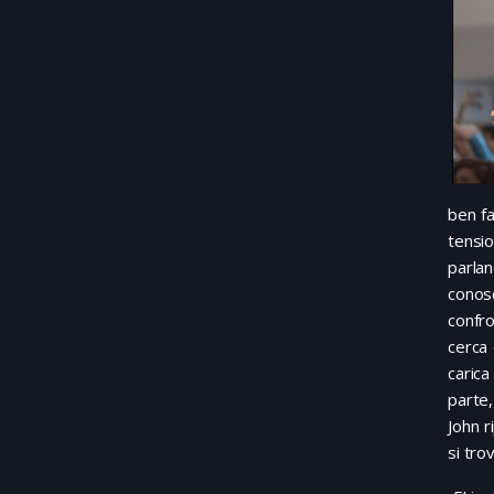
ben fa
tensio
parla
conosc
confro
cerca 
carica
parte,
John r
si tro