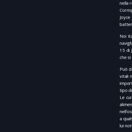
nella 
Corris
Joyce 
batter
Noi it
navigl
15 di 
che si
Può da
vitali
import
tipo d
Le cur
alime
nell’o
a qual
lui no