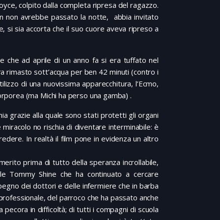
Joyce, colpito dalla completa ripresa del ragazzo.
hn non avrebbe passato la notte, abbia invitato
, si sia accorta che il suo cuore aveva ripreso a
ne che ad aprile di un anno fa si era tuffato nel
ra rimasto sott’acqua per ben 42 minuti (contro i
’utilizzo di una nuovissima apparecchitura, l’Ecmo,
corporea (ma Michi ha perso una gamba) .
a grazie alla quale sono stati protetti gli organi
 miracolo no rischia di diventare interminabile: è
edere. In realtà il film pone in evidenza un altro
 merito prima di tutto della speranza incrollabile,
gile Tommy Shine che ha continuato a cercare
mpegno dei dottori e delle infermiere che in barba
a professionale, del parroco che ha passato anche
 pecora in difficoltà; di tutti i compagni di scuola