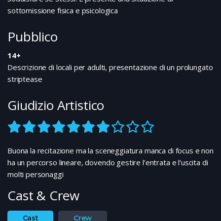
memoria con sua madre: quando vivevano in una
sottomissione fisica e psicologica
grotta e lui aveva dovuto frequentare un seminario,
contro la sua volontà, perché era l’unico modo a quel
Pubblico
tempo, per chi era povero, di ricevere un’istruzione...
14+
Descrizione di locali per adulti, presentazione di un prolungato
striptease
Giudizio Artistico
Buona la recitazione ma la sceneggiatura manca di focus e non
ha un percorso lineare, dovendo gestire l’entrata e l’uscita di
molti personaggi
Cast & Crew
Cast
Crew