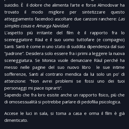
suicidio. È il dolore che alimenta l’arte e forse Almodovar ha
trovato il modo migliore per sintetizzare questo
atteggiamento facendoci ascoltare due canzoni ranchere:
Las
simples cosas
e
Amarga Navidad
.
L’aspetto più irritante del film è il rapporto fra lo
sceneggiatore Ràul e il suo uomo tuttofare (e compagno)
Santi. Santi è come in uno stato di suddita dipendenza dal suo
“padrone”. Desidera solo essere fra i primi a leggere la nuova
sceneggiatura. Se Monica vuole denunciare Ràul perché ha
messo nelle pagine del suo nuovo libro le sue intime
sofferenze, Santi al contrario mendica da lui solo un po’ di
attenzione: “Non avrei problemi se fossi uno dei tuoi
personaggi: mi piace ispirarti”.
Sapendo che fra loro esiste anche un rapporto fisico, più che
di omosessualità si potrebbe parlare di pedofilia psicologica.
Accese le luci in sala, si torna a casa e orma il film è già
dimenticato.