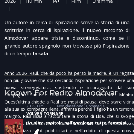
2026
110 min
14+
Film
Dramma
Un autore in cerca di ispirazione scrive la storia di una
scrittrice in cerca di ispirazione. Il nuovo racconto di
Almodovar appare triste e discontinuo, come se il
grande autore spagnolo non trovasse più l'ispirazione
di un tempo.
In sala
Anno 2026. Raúl, che da poco ha perso la madre, è un regista
non più giovane che sta cercando l’ispirazione per scrivere una
nuova sceneggiatura, sostenuto e incoraggiato dal suo
Known For Pedro Almodóvar
compagno Santi e dalla sua brava assistente Mònica.
Quest’ultima chiede a Raúl tre mesi di pausa: deve stare vicina
2006
Film
Non classificato
Commedia
alla sua ex compagna Ilena, affranta perché il figlio ha un tumore
VOLVER TORNARE
maligno. Raúl inizia a raccontare la storia di Elsa, che si svolge
Un altro capitolo nell’antologia tutta femminile
nel 2004. Dopo la realizzazione di due film di poco successo,
(e anti-maschile: gli unici uomini in scena o sono
Elsa realizza spot pubblicitari e nell’ambito di questa nuova