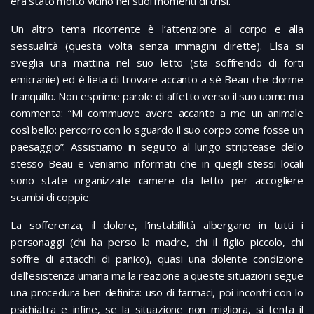
era stato molto vicino nei suoi momenti di crisi.
Un altro tema ricorrente è l’attenzione al corpo e alla
sessualità (questa volta senza immagini dirette). Elsa si
sveglia una mattina nel suo letto (sta soffrendo di forti
emicranie) ed è lieta di trovare accanto a sé Beau che dorme
tranquillo. Non esprime parole di affetto verso il suo uomo ma
commenta: “Mi commuove avere accanto a me un animale
così bello: percorro con lo sguardo il suo corpo come fosse un
paesaggio”. Assistiamo in seguito al lungo striptease dello
stesso Beau e veniamo informati che in quegli stessi locali
sono state organizzate camere da letto per accogliere
scambi di coppie.
La sofferenza, il dolore, l’instabillità albergano in tutti i
personaggi (chi ha perso la madre, chi il figlio piccolo, chi
soffre di attacchi di panico), quasi una dolente condizione
dell’esistenza umana ma la reazione a queste situazioni segue
una procedura ben definita: uso di farmaci, poi incontri con lo
psichiatra e infine, se la situazione non migliora, si tenta il