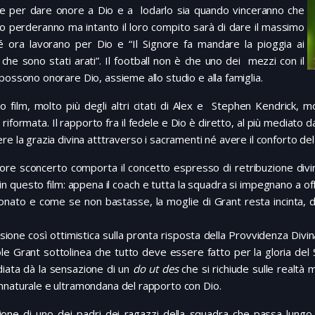
re per dare onore a Dio e a lodarlo sia quando vinceranno che
 perderanno ma intanto il loro compito sarà di dare il massimo
é ora lavorano per Dio e “Il Signore fa mandare la pioggia ai
che sono stati arati”. Il football non è che uno dei mezzi con il
possono onorare Dio, assieme allo studio e alla famiglia.
 film, molto più degli altri citati di Alex e Stephen Kendrick, m
 riformata. Il rapporto fra il fedele e Dio è diretto, al più mediato 
re la grazia divina atttraverso i sacramenti né avere il conforto de
re sconcerto comporta il concetto espresso di retribuzione divin
n questo film: appena il coach e tutta la squadra si impegnano a offr
onato e come se non bastasse, la moglie di Grant resta incinta, 
sione così ottimistica sulla pronta risposta della Provvidenza Divin
le Grant sottolinea che tutto deve essere fatto per la gloria del 
iata dà la sensazione di un
do ut des
che si richiude sulle realt
naturale e ultramondana del rapporto con Dio.
ione di uno dei padri dei ragazzi della squadra che passa lungo i