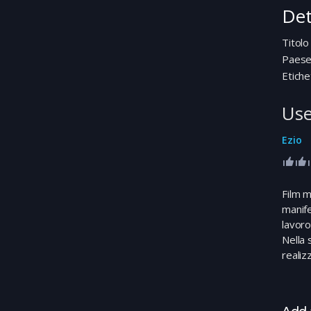
Det
Titolo
Paes
Etiche
Use
Ezio
Film m
manife
lavoro
Nella 
realiz