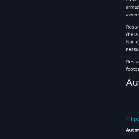
armad
avvers
Resta 
che la
Non da
nessun
Restan
footba
Au
Fili
Autor