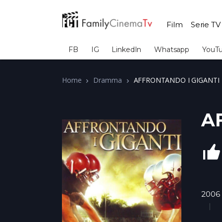
Film
Serie TV
FB
IG
LinkedIn
Whatsapp
YouT
Home
Dramma
AFFRONTANDO I GIGANTI
A
2006