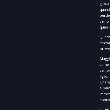
gioca
quando
perch
campi 
quale 
Questo
chiesa
ottene
Maggio
come i
campi
figlio.
Una vi
a paro
immed
sopran
La vis