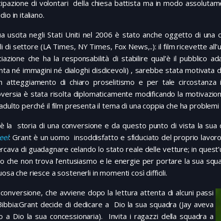
cipazione di volontari della chiesa battista ma in modo assoluta
io in italiano.
ua uscita negli Stati Uniti nel 2006 è stato anche oggetto di una co
li di settore (LA Times, NY Times, Fox News,..): il film ricevette all
ciazione che ha la responsabilità di stabilire qual’è il pubblico ad
ta né immagini né dialoghi disdicevoli) , sarebbe stata motivata dal
n atteggiamento di chiaro proselitismo e per tale circostanza
versia è stata risolta diplomaticamente modificando la motivazio
adulto perché il film presenta il tema di una coppia che ha problemi di
m è la storia di una conversione e da questo punto di vista la sua
eel
: Grant è un uomo insoddisfatto e sfiduciato del proprio lavoro
rcava di guadagnare celando lo stato reale delle vetture; in quest’u
eo che non trova l’entusiasmo e le energie per portare la sua squ
uosa che riesce a sostenerli in momenti così difficili.
 conversione, che avviene dopo la lettura attenta di alcuni passi
Bibbia:Grant decide di dedicare a Dio la sua squadra (Jay aveva
o a Dio la sua concessionaria). Invita i ragazzi della squadra a