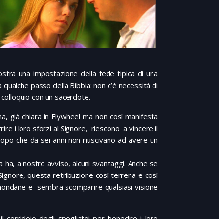
ostra una impostazione della fede tipica di una
da qualche passo della Bibbia: non c’è necessità di
l colloquio con un sacerdote.
a, già chiara in Flywheel ma non così manifesta
ire i loro sforzi al Signore, riescono a vincere il
dopo che da sei anni non riuscivano ad avere un
a ha, a nostro avviso, alcuni svantaggi. Anche se
Signore, questa retribuzione così terrena e così
à mondane e sembra scomparire qualsiasi visione
l corridoio degli spogliatoi per benedire i loro