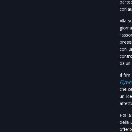
parte
con aud
Alla s
giorna
l’asso
presen
con u
contro
da un 
Il fil
Flywh
che ce
un lic
affett
Poi la
della 
offert