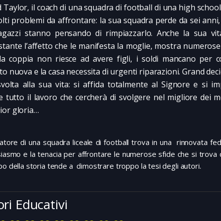
 Taylor, il coach di una squadra di football di una high school 
lti problemi da affrontare: la sua squadra perde da sei anni, 
agazzi stanno pensando di rimpiazzarlo. Anche la sua vita
tante l’affetto che le manifesta la moglie, mostra numerose
la coppia non riesce ad avere figli, i soldi mancano per 
to nuova e la casa necessita di urgenti riparazioni. Grand deci
volta alla sua vita: si affida totalmente al Signore e si 
re tutto il lavoro che cercherà di svolgere nel migliore dei 
or gloria…
natore di una squadra liceale di football trova in una rinnovata fed
siasmo e la tenacia per affrontare le numerose sfide che si trova 
po della storia tende a dimostrare troppo la tesi degli autori.
ori Educativi