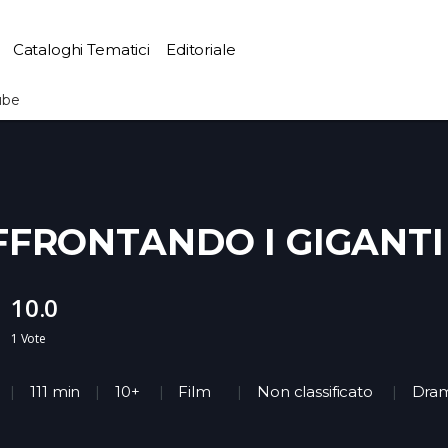
Cataloghi Tematici
Editoriale
ube
FFRONTANDO I GIGANTI
10.0
1
Vote
111 min
10+
Film
Non classificato
Dra