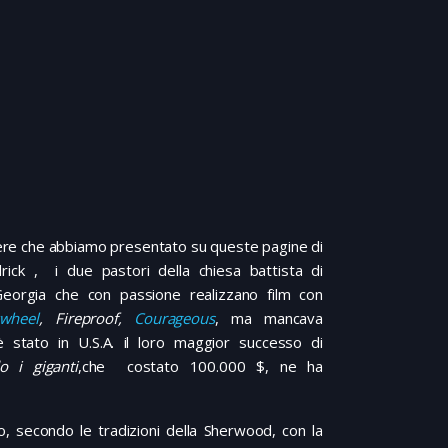
ere che abbiamo presentato su queste pagine di
ck , i due pastori della chiesa battista di
eorgia che con passione realizzano film con
ywheel
, Fireproof,
Courageous
, ma mancava
 è stato in U.S.A. il loro maggior successo di
o i giganti
,che costato 100.000 $, ne ha
to, secondo le tradizioni della Sherwood, con la