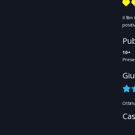
Il fil
positi
Pub
10+
Presen
Giu
Ottima
Cas