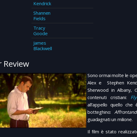
Kendrick
Shannen
Fields
Tracy
Goode
James
Blackwell
 Review
Sono ormai molte le op
Alex e Stephen Kendri
Sherwood in Albany, G
contenuti cristiani:
Fl
all’appello quello che
botteghino:
Affrontand
guadagnati un milione.
Il film è stato realizza