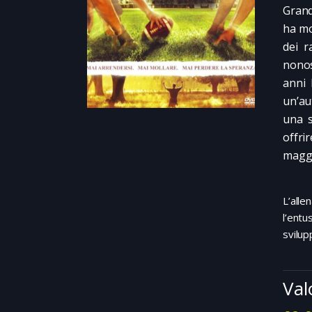
Grand
ha mo
dei r
nonos
anni 
un’au
una s
offri
maggi
L’alle
l’entu
svilup
Val