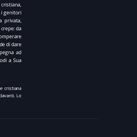
cristiana,
i genitori
 privata,
 crepe: da
comperare
de di dare
impegna ad
modi a Sua
e cristiana
davanti. Lo