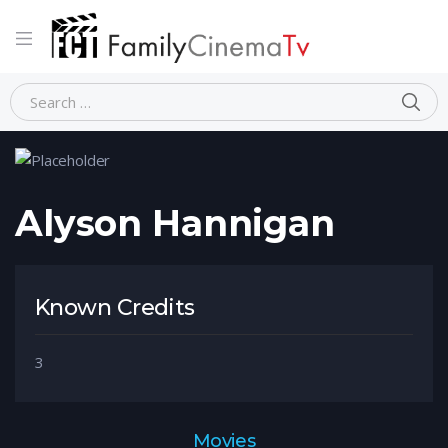
Home
Person
Alyson Hannigan
Alyson Hannigan
Known Credits
3
Movies