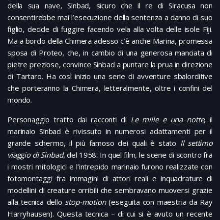
della sua nave, Sinbad, sicuro che il re di Siracusa non
consentirebbe mai l’esecuzione della sentenza a danno di suo
figlio, decide di fuggire facendo vela alla volta delle isole Fiji.
Ma a bordo della Chimera adesso c’è anche Marina, promessa
sposa di Proteo, che, in cambio di una generosa manciata di
pietre preziose, convince Sinbad a puntare la prua in direzione
di Tartaro. Ha così inizio una serie di avventure sbalorditive
che porteranno la Chimera, letteralmente, oltre i confini del
mondo.
Personaggio tratto dai racconti di
Le mille e una notte
, il
marinaio Sinbad è rivissuto in numerosi adattamenti per il
grande schermo, il più famoso dei quali è stato
Il settimo
viaggio di Sinbad
, del 1958. In quel film, le scene di scontro fra
i mostri mitologici e l’intrepido marinaio furono realizzate con
fotomontaggi fra immagini di attori reali e inquadrature di
modellini di creature orribili che sembravano muoversi grazie
alla tecnica dello
stop-motion
(eseguita con maestria da Ray
Harryhausen). Questa tecnica – di cui si è avuto un recente