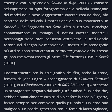
esempio con lo splendido
Galline in fuga
(2000) – consiste
nell’imprimere su ogni fotogramma della pellicola l’immagine
del modellino in pose leggermente diverse così da dare, allo
scorrere delle pellicola, l’impressione del suo movimento. In
Sinbad – La Leggenda dei Sette Mari
si ritrova un’analoga
contaminazione di immagini di natura diversa: mentre i
personaggi sono stati realizzati attraverso la tradizionale
tecnica del disegno bidimensionale, i mostri e le scenografie
più ardite sono stati creati in
computer graphic
dallo stesso
gruppo che aveva creato gli ottimi
Z la formica
(1998) e
Shrek
(2001).
Coerentemente con lo stile grafico del film, anche la storia,
firmata da John Logan – sceneggiatore di
L’Ultimo Samurai
(2003), di
Il Gladiatore
(2000) e di
RKO 281
(1999) – presenta
un protagonista segnato dall’ambiguità. Sinbad è un ladro che,
sebbene puntualmente dichiari di voler fare la cosa più gretta,
finisce sempre per compiere quella più nobile. Un eroe suo
malgrado, un prode generoso con la fama di ladro vigliacco,