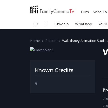
Film
Serie TV
FB
IG
LinkedIn
Whatsapp
YouT
Home
Person
Walt disney Animation Studio
W
Known Credits
9
Pr
20
20