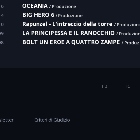
OCEANIA
16
Produzione
BIG HERO 6
14
Produzione
Rapunzel - L'intreccio della torre
10
Produzion
LA PRINCIPESSA E IL RANOCCHIO
09
Produzio
BOLT UN EROE A QUATTRO ZAMPE
08
Produz
FB
IG
letter
Criteri di Giudizio