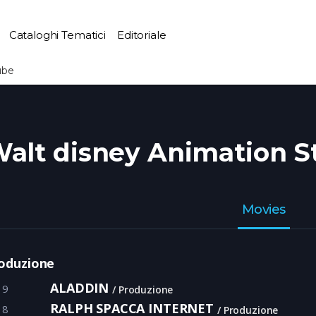
Cataloghi Tematici
Editoriale
ube
s
alt disney Animation S
Movies
oduzione
ALADDIN
19
Produzione
RALPH SPACCA INTERNET
18
Produzione