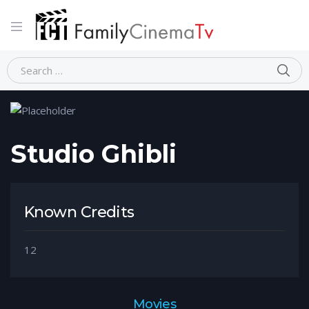
Home
Person
Studio Ghibli
Studio Ghibli
Known Credits
12
Movies