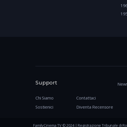
19
19
Support
News
Chi Siamo
Contattaci
Sostienici
Diventa Recensore
FamilyCinema TV © 2024 | Registrazione Tribunale di Ro