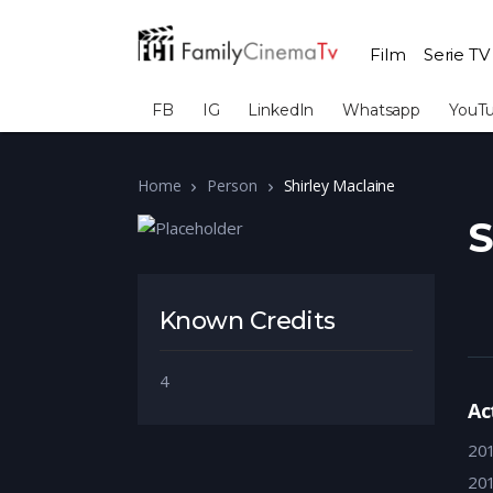
Film
Serie TV
FB
IG
LinkedIn
Whatsapp
YouT
Home
Person
Shirley Maclaine
S
Known Credits
4
Ac
20
20