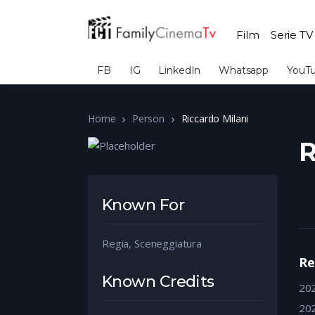
Film
Serie TV
FB
IG
LinkedIn
Whatsapp
YouT
Home
Person
Riccardo Milani
R
Known For
Regia, Sceneggiatura
Re
Known Credits
20
20