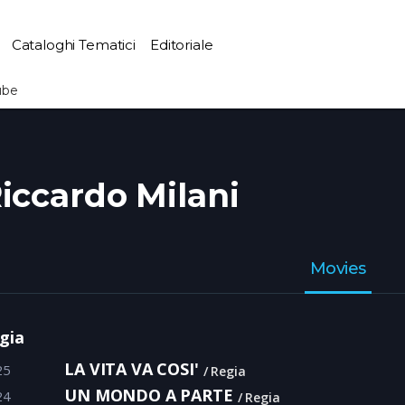
Cataloghi Tematici
Editoriale
ube
iccardo Milani
Movies
gia
LA VITA VA COSI'
25
Regia
UN MONDO A PARTE
24
Regia