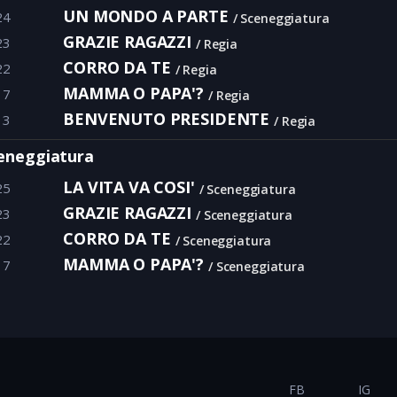
UN MONDO A PARTE
24
Sceneggiatura
GRAZIE RAGAZZI
23
Regia
CORRO DA TE
22
Regia
MAMMA O PAPA'?
17
Regia
BENVENUTO PRESIDENTE
13
Regia
eneggiatura
LA VITA VA COSI'
25
Sceneggiatura
GRAZIE RAGAZZI
23
Sceneggiatura
CORRO DA TE
22
Sceneggiatura
MAMMA O PAPA'?
17
Sceneggiatura
FB
IG