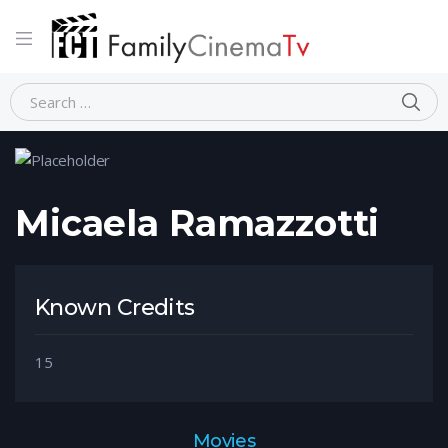
Home
Person
Micaela Ramazzotti
Micaela Ramazzotti
Known Credits
15
Movies