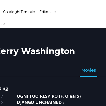
Cataloghi Tematici
Editoriale
ube
erry Washington
Movies
ting
OGNI TUO RESPIRO (F. Olearo)
17
DJANGO UNCHAINED
12