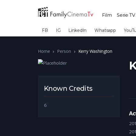
Film
Serie TV
FB
IG
LinkedIn
Whatsapp
YouT
Home
Person
Kerry Washington
K
Known Credits
6
Ac
20
20