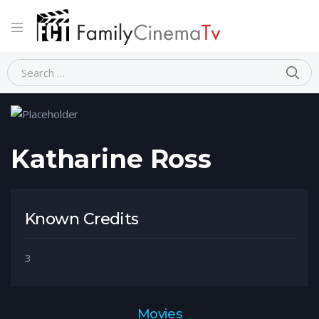
Home
Person
Katharine Ross
Katharine Ross
Known Credits
3
Movies