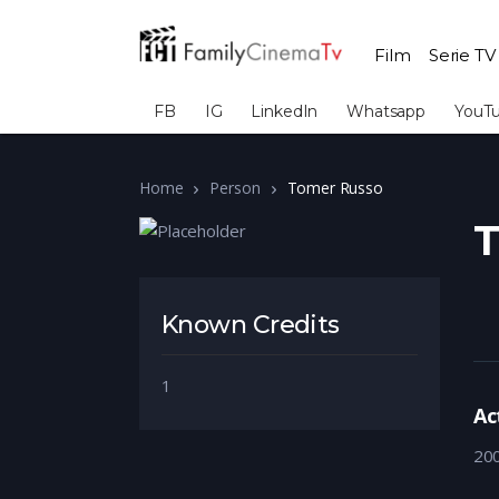
Film
Serie TV
FB
IG
LinkedIn
Whatsapp
YouT
Home
Person
Tomer Russo
T
Known Credits
1
Ac
20