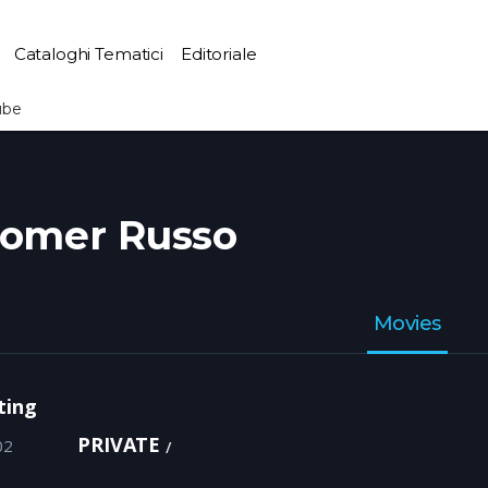
Cataloghi Tematici
Editoriale
ube
omer Russo
Movies
ting
PRIVATE
02