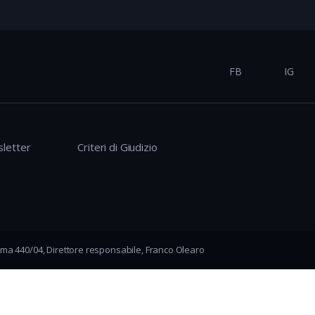
FB
IG
letter
Criteri di Giudizio
ma 440/04, Direttore responsabile, Franco Olearo