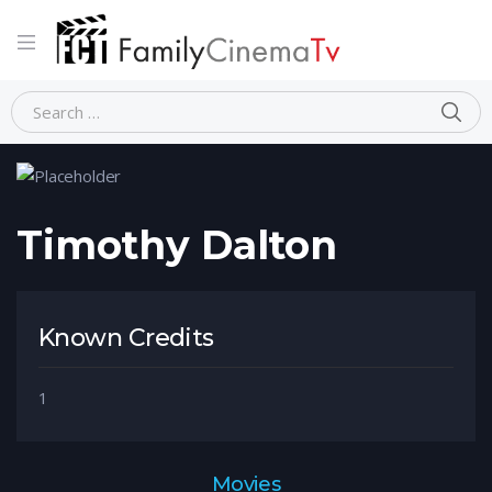
Home
Person
Timothy Dalton
Timothy Dalton
Known Credits
1
Movies