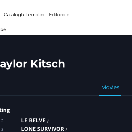
Cataloghi Tematici
Editoriale
ube
aylor Kitsch
Movies
ting
LE BELVE
12
LONE SURVIVOR
13