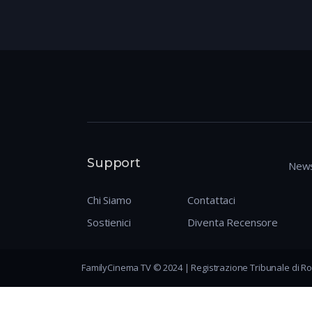
Support
News
Chi Siamo
Contattaci
Sostienici
Diventa Recensore
FamilyCinema TV © 2024 | Registrazione Tribunale di Ro