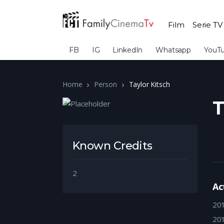
Film
Serie TV
FB
IG
LinkedIn
Whatsapp
YouT
Home
Person
Taylor Kitsch
T
Known Credits
2
Ac
20
20