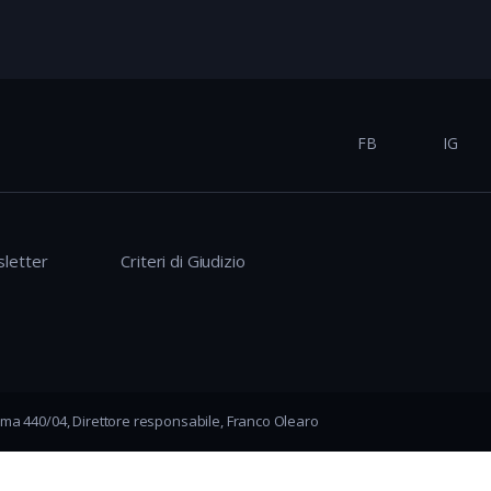
FB
IG
letter
Criteri di Giudizio
ma 440/04, Direttore responsabile, Franco Olearo