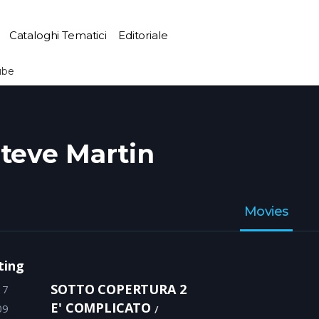
Cataloghi Tematici
Editoriale
ube
teve Martin
Movies
ting
SOTTO COPERTURA 2
17
E' COMPLICATO
09