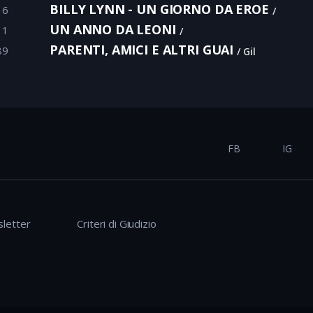
BILLY LYNN - UN GIORNO DA EROE
16
UN ANNO DA LEONI
11
PARENTI, AMICI E ALTRI GUAI
89
Gil
FB
IG
letter
Criteri di Giudizio