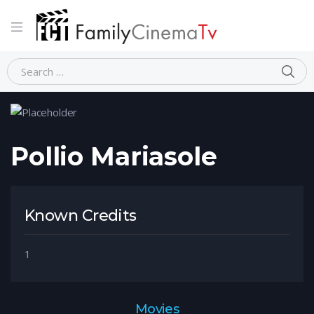
Home
Person
Pollio Mariasole
Pollio Mariasole
Known Credits
1
Movies