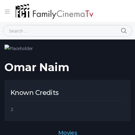
Home
Person
Omar Naim
Omar Naim
Known Credits
2
Movies