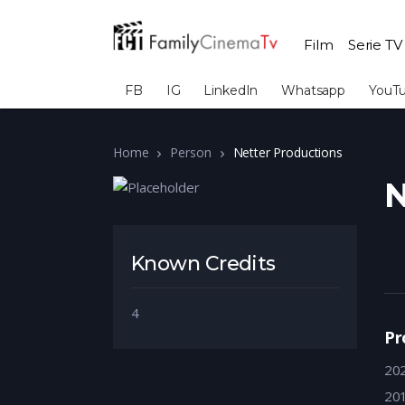
Film
Serie TV
FB
IG
LinkedIn
Whatsapp
YouT
Home
Person
Netter Productions
N
Known Credits
4
Pr
20
20