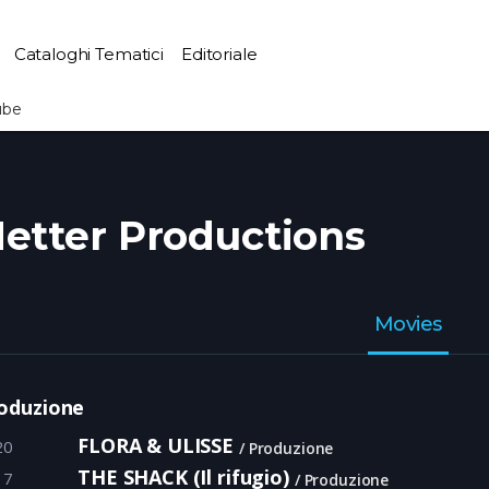
Cataloghi Tematici
Editoriale
ube
etter Productions
Movies
oduzione
FLORA & ULISSE
20
Produzione
THE SHACK (Il rifugio)
17
Produzione