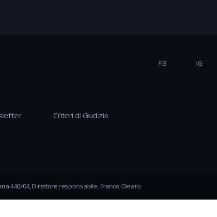
FB
IG
letter
Criteri di Giudizio
ma 440/04, Direttore responsabile, Franco Olearo