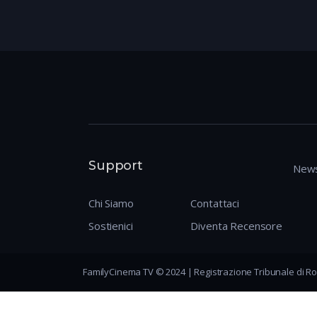
Support
News
Chi Siamo
Contattaci
Sostienici
Diventa Recensore
FamilyCinema TV © 2024 | Registrazione Tribunale di Ro