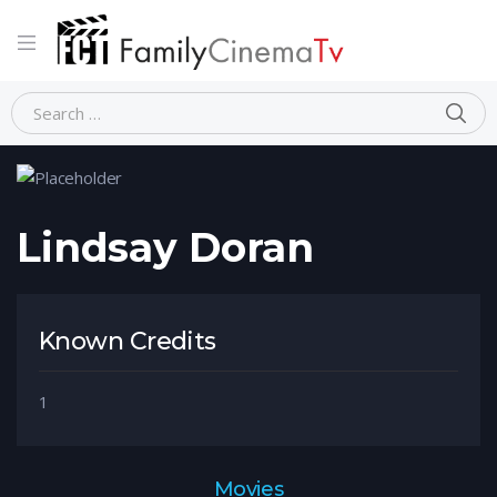
Home
Person
Lindsay Doran
Lindsay Doran
Known Credits
1
Movies