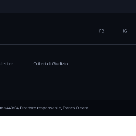
FB
IG
letter
Criteri di Giudizio
ma 440/04, Direttore responsabile, Franco Olearo