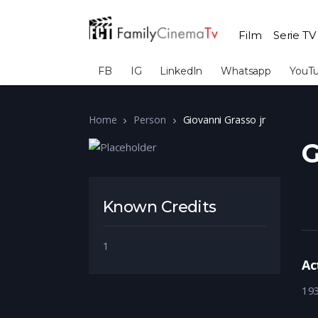
Film
Serie TV
FB
IG
LinkedIn
Whatsapp
YouT
Home
Person
Giovanni Grasso jr
G
Known Credits
1
Ac
19