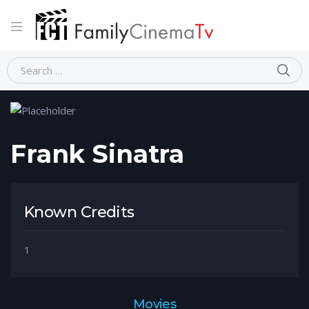
Home
Person
Frank Sinatra
Frank Sinatra
Known Credits
1
Movies