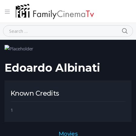
Home
Person
Edoardo Albinati
Edoardo Albinati
Known Credits
1
Movies