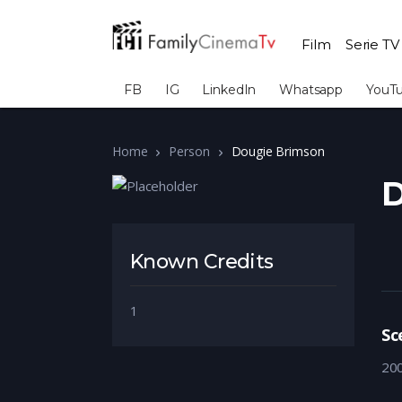
Film
Serie TV
FB
IG
LinkedIn
Whatsapp
YouT
Home
Person
Dougie Brimson
D
Known Credits
1
Sc
20