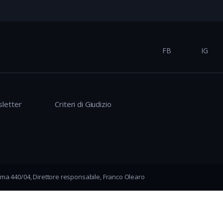
FB
IG
letter
Criteri di Giudizio
ma 440/04, Direttore responsabile, Franco Olearo