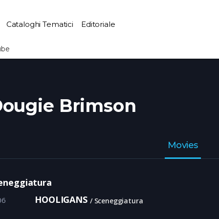
Cataloghi Tematici
Editoriale
ube
ougie Brimson
Movies
eneggiatura
HOOLIGANS
06
Sceneggiatura