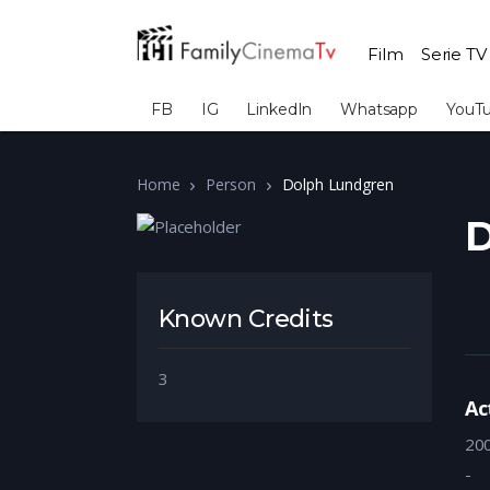
Film
Serie TV
FB
IG
LinkedIn
Whatsapp
YouT
Home
Person
Dolph Lundgren
D
Known Credits
3
Ac
20
-