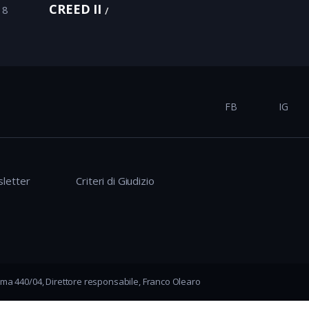
CREED II
18
FB
IG
letter
Criteri di Giudizio
ma 440/04, Direttore responsabile, Franco Olearo