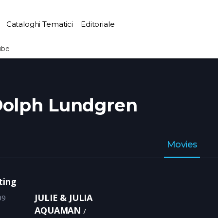
Cataloghi Tematici
Editoriale
ube
olph Lundgren
Movies
ting
JULIE & JULIA
09
AQUAMAN