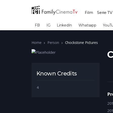
Film
Serie TV
FB
IG
LinkedIn
Whatsapp
YouT
Home
Person
Chockstone Pictures
C
Known Credits
4
Pr
20
20