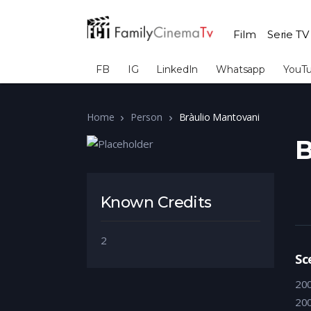
Film
Serie TV
FB
IG
LinkedIn
Whatsapp
YouT
Home
Person
Bràulio Mantovani
B
Known Credits
2
Sc
20
20