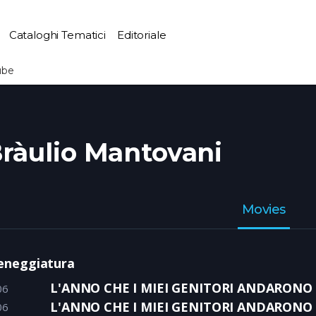
Cataloghi Tematici
Editoriale
ube
ràulio Mantovani
Movies
eneggiatura
L'ANNO CHE I MIEI GENITORI ANDARONO I
06
L'ANNO CHE I MIEI GENITORI ANDARONO I
06