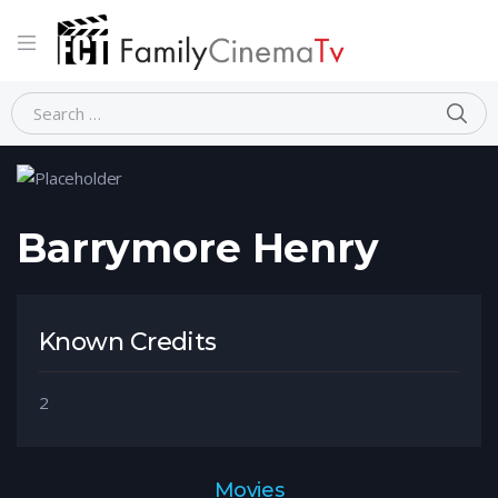
Home
Person
Barrymore Henry
Barrymore Henry
Known Credits
2
Movies