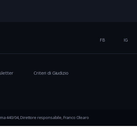
FB
IG
letter
Criteri di Giudizio
ma 440/04, Direttore responsabile, Franco Olearo