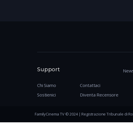
Support
News
Chi Siamo
Contattaci
Sostienici
Diventa Recensore
FamilyCinema TV © 2024 | Registrazione Tribunale di Ro