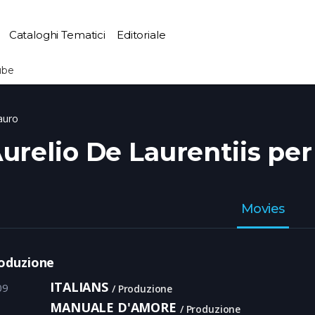
Cataloghi Tematici
Editoriale
ube
mauro
urelio De Laurentiis pe
Movies
oduzione
ITALIANS
09
Produzione
MANUALE D'AMORE
Produzione