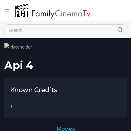
Home
Person
Api 4
Api 4
Known Credits
1
Movies