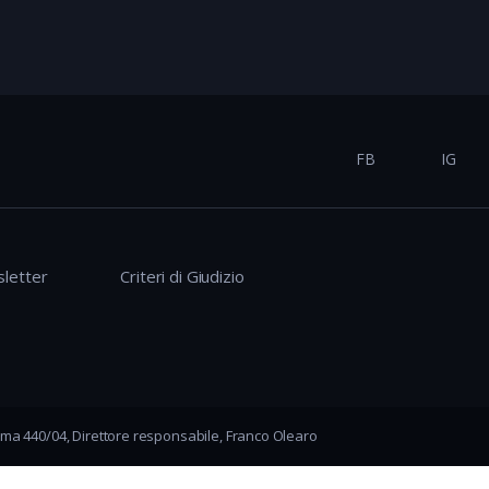
FB
IG
letter
Criteri di Giudizio
ma 440/04, Direttore responsabile, Franco Olearo