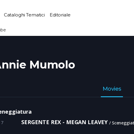
Cataloghi Tematici
Editoriale
ube
nnie Mumolo
Movies
eneggiatura
SERGENTE REX - MEGAN LEAVEY
17
Sceneggia