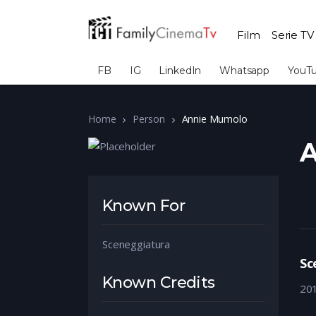
Film
Serie TV
FB
IG
LinkedIn
Whatsapp
YouT
Home
Person
Annie Mumolo
A
Known For
Sceneggiatura
Sc
Known Credits
20