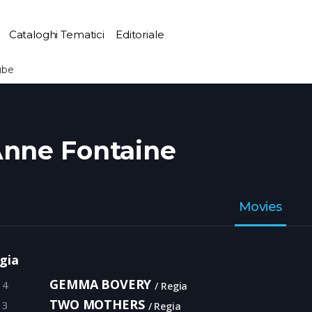
Cataloghi Tematici
Editoriale
ube
nne Fontaine
Movies
gia
GEMMA BOVERY
14
Regia
TWO MOTHERS
13
Regia