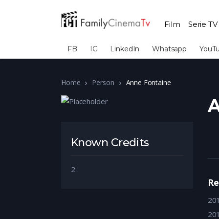
Film
Serie TV
FB
IG
LinkedIn
Whatsapp
YouT
Home
Person
Anne Fontaine
A
Known Credits
2
Re
20
20