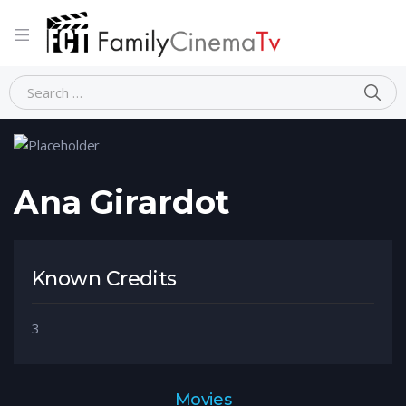
Home
Person
Ana Girardot
Ana Girardot
Known Credits
3
Movies