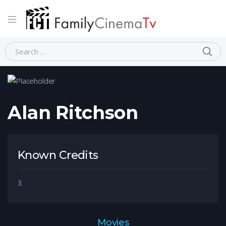
Home
Person
Alan Ritchson
Alan Ritchson
Known Credits
3
Movies