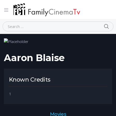
Home
Person
Aaron Blaise
Aaron Blaise
Known Credits
1
Movies