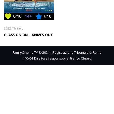
2022
Thriller
GLASS ONION – KNIVES OUT
FamilyCinema TV © 2024 | Registrazione Tribunale di Roma
440/04, Direttore responsabile, Franco Olearo