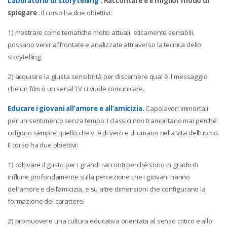
Laboratorio di storytelling
. Raccontare è il miglior modo di
spiegare
. Il corso ha due obiettivi:
1) mostrare come tematiche molto attuali, eticamente sensibili,
possano venir affrontate e analizzate attraverso la tecnica dello
storytelling.
2) acquisire la giusta sensibilità per discernere qual è il messaggio
che un film o un serial TV ci vuole comunicare.
Educare i giovani all’amore e all’amicizia.
Capolavori immortali
per un sentimento senza tempo. I classici non tramontano mai perché
colgono sempre quello che vi è di vero e di umano nella vita dell’uomo.
Il corso ha due obiettivi:
1) coltivare il gusto per i grandi racconti perchè sono in grado di
influire profondamente sulla percezione che i giovani hanno
dell’amore e dell’amicizia, e su altre dimensioni che configurano la
formazione del carattere.
2) promuovere una cultura educativa orientata al senso critico e allo