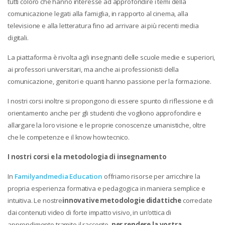
tutti coloro che hanno interesse ad approfondire i temi della
comunicazione legati alla famiglia, in rapporto al cinema, alla
televisione e alla letteratura fino ad arrivare ai più recenti media
digitali.
La piattaforma è rivolta agli insegnanti delle scuole medie e superiori,
ai professori universitari, ma anche ai professionisti della
comunicazione, genitori e quanti hanno passione per la formazione.
I nostri corsi inoltre si propongono di essere spunto di riflessione e di
orientamento anche per gli studenti che vogliono approfondire e
allargare la loro visione e le proprie conoscenze umanistiche, oltre
che le competenze e il know how tecnico.
I nostri corsi e la metodologia di insegnamento
In
Familyandmedia Education
offriamo risorse per arricchire la
propria esperienza formativa e pedagogica in maniera semplice e
intuitiva. Le nostre
innovative metodologie didattiche
corredate
dai contenuti video di forte impatto visivo, in un’ottica di
apprendimento tramite il racconto,
per rendere la vostra