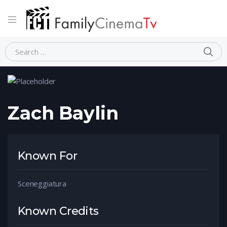
Home
Person
Zach Baylin
Zach Baylin
Known For
Sceneggiatura
Known Credits