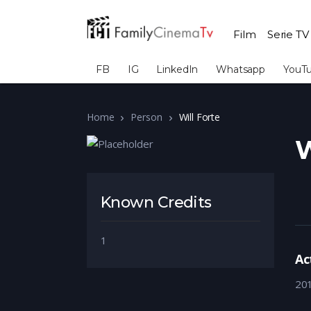
Film
Serie TV
FB
IG
LinkedIn
Whatsapp
YouT
Home
Person
Will Forte
W
Known Credits
1
Ac
20