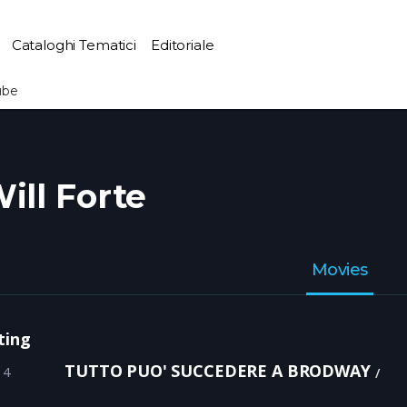
Cataloghi Tematici
Editoriale
ube
ill Forte
Movies
ting
TUTTO PUO' SUCCEDERE A BRODWAY
14