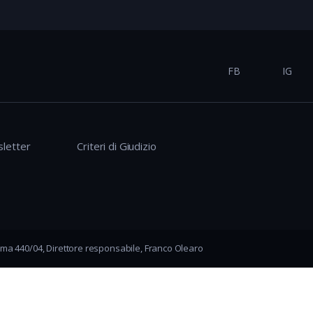
FB
IG
letter
Criteri di Giudizio
ma 440/04, Direttore responsabile, Franco Olearo