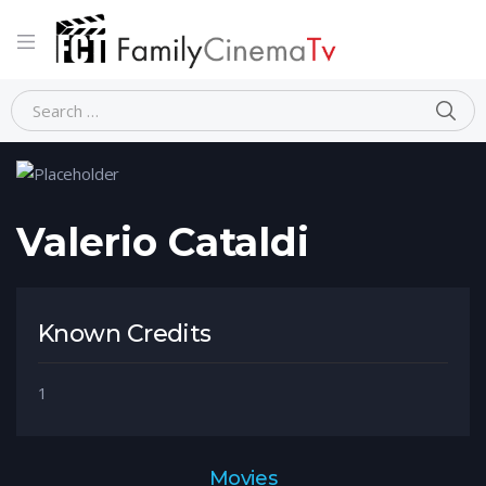
Home
Person
Valerio Cataldi
Valerio Cataldi
Known Credits
1
Movies