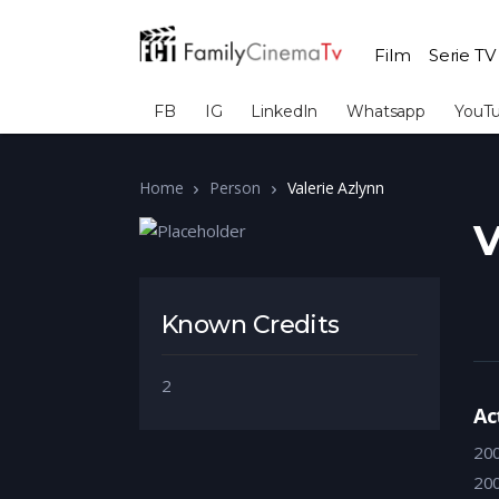
Film
Serie TV
FB
IG
LinkedIn
Whatsapp
YouT
Home
Person
Valerie Azlynn
V
Known Credits
2
Ac
20
20