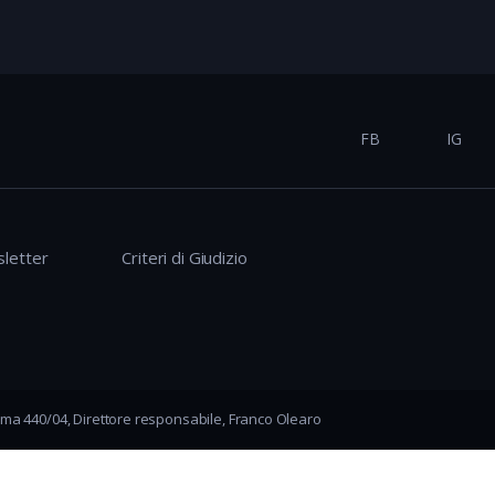
FB
IG
letter
Criteri di Giudizio
ma 440/04, Direttore responsabile, Franco Olearo