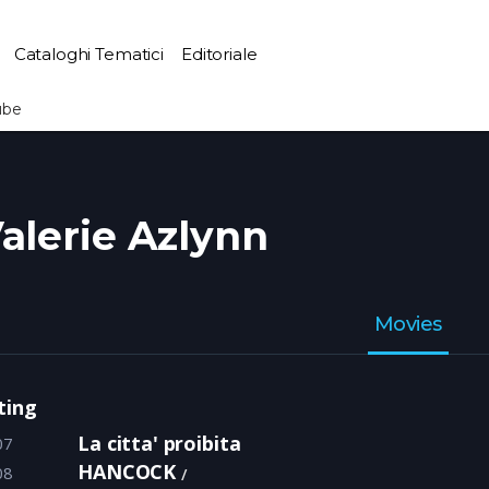
Cataloghi Tematici
Editoriale
ube
alerie Azlynn
Movies
ting
La citta' proibita
07
HANCOCK
08